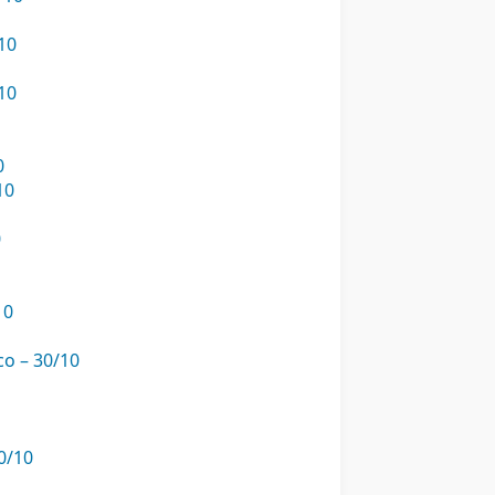
10
10
0
10
0
10
co – 30/10
30/10