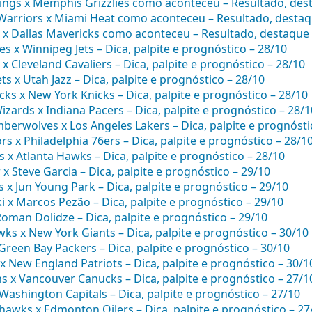
ngs x Memphis Grizzlies como aconteceu – Resultado, des
Warriors x Miami Heat como aconteceu – Resultado, destaq
 x Dallas Mavericks como aconteceu – Resultado, destaque
s x Winnipeg Jets – Dica, palpite e prognóstico – 28/10
 x Cleveland Cavaliers – Dica, palpite e prognóstico – 28/10
 x Utah Jazz – Dica, palpite e prognóstico – 28/10
ks x New York Knicks – Dica, palpite e prognóstico – 28/10
zards x Indiana Pacers – Dica, palpite e prognóstico – 28/1
berwolves x Los Angeles Lakers – Dica, palpite e prognósti
s x Philadelphia 76ers – Dica, palpite e prognóstico – 28/1
s x Atlanta Hawks – Dica, palpite e prognóstico – 28/10
 Steve Garcia – Dica, palpite e prognóstico – 29/10
 x Jun Young Park – Dica, palpite e prognóstico – 29/10
i x Marcos Pezão – Dica, palpite e prognóstico – 29/10
Roman Dolidze – Dica, palpite e prognóstico – 29/10
ks x New York Giants – Dica, palpite e prognóstico – 30/10
x Green Bay Packers – Dica, palpite e prognóstico – 30/10
x New England Patriots – Dica, palpite e prognóstico – 30/1
ns x Vancouver Canucks – Dica, palpite e prognóstico – 27/1
 Washington Capitals – Dica, palpite e prognóstico – 27/10
hawks x Edmonton Oilers – Dica, palpite e prognóstico – 27