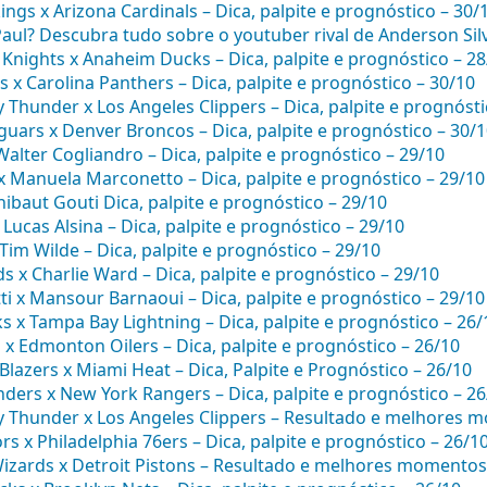
ngs x Arizona Cardinals – Dica, palpite e prognóstico – 30/
aul? Descubra tudo sobre o youtuber rival de Anderson Sil
Knights x Anaheim Ducks – Dica, palpite e prognóstico – 28
s x Carolina Panthers – Dica, palpite e prognóstico – 30/10
 Thunder x Los Angeles Clippers – Dica, palpite e prognósti
aguars x Denver Broncos – Dica, palpite e prognóstico – 30/
alter Cogliandro – Dica, palpite e prognóstico – 29/10
x Manuela Marconetto – Dica, palpite e prognóstico – 29/10
Thibaut Gouti Dica, palpite e prognóstico – 29/10
 Lucas Alsina – Dica, palpite e prognóstico – 29/10
Tim Wilde – Dica, palpite e prognóstico – 29/10
 x Charlie Ward – Dica, palpite e prognóstico – 29/10
ti x Mansour Barnaoui – Dica, palpite e prognóstico – 29/10
 x Tampa Bay Lightning – Dica, palpite e prognóstico – 26/
s x Edmonton Oilers – Dica, palpite e prognóstico – 26/10
 Blazers x Miami Heat – Dica, Palpite e Prognóstico – 26/10
nders x New York Rangers – Dica, palpite e prognóstico – 26
 Thunder x Los Angeles Clippers – Resultado e melhores 
s x Philadelphia 76ers – Dica, palpite e prognóstico – 26/1
zards x Detroit Pistons – Resultado e melhores momentos