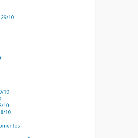
 29/10
0
9/10
0
8/10
28/10
momentos