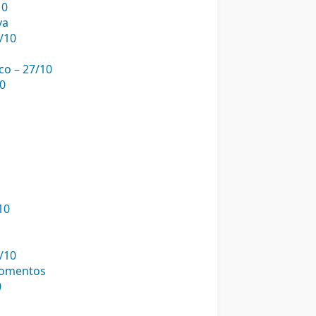
10
va
/10
co – 27/10
10
10
/10
momentos
0