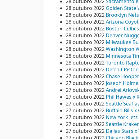
28 outubro 2022
Sacramento Ki
28 outubro 2022
Golden State 
28 outubro 2022
Brooklyn Nets
28 outubro 2022
Arizona Coyote
28 outubro 2022
Boston Celtics
28 outubro 2022
Denver Nuggets
28 outubro 2022
Milwaukee Buc
28 outubro 2022
Washington Wi
28 outubro 2022
Minnesota Tim
28 outubro 2022
Toronto Raptor
28 outubro 2022
Detroit Piston
27 outubro 2022
Chase Hooper x
27 outubro 2022
Joseph Holmes
27 outubro 2022
Andrei Arlovsk
27 outubro 2022
Phil Hawes x 
27 outubro 2022
Seattle Seahaw
27 outubro 2022
Buffalo Bills 
27 outubro 2022
New York Jets 
27 outubro 2022
Seattle Krake
27 outubro 2022
Dallas Stars x
27 outubro 2022
Chicago Black