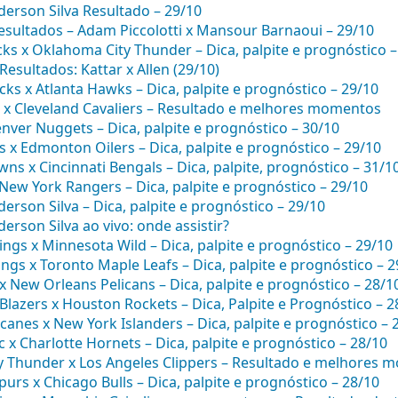
derson Silva Resultado – 29/10
Resultados – Adam Piccolotti x Mansour Barnaoui – 29/10
cks x Oklahoma City Thunder – Dica, palpite e prognóstico –
esultados: Kattar x Allen (29/10)
ks x Atlanta Hawks – Dica, palpite e prognóstico – 29/10
s x Cleveland Cavaliers – Resultado e melhores momentos
nver Nuggets – Dica, palpite e prognóstico – 30/10
s x Edmonton Oilers – Dica, palpite e prognóstico – 29/10
ns x Cincinnati Bengals – Dica, palpite, prognóstico – 31/1
 New York Rangers – Dica, palpite e prognóstico – 29/10
derson Silva – Dica, palpite e prognóstico – 29/10
derson Silva ao vivo: onde assistir?
ngs x Minnesota Wild – Dica, palpite e prognóstico – 29/10
ngs x Toronto Maple Leafs – Dica, palpite e prognóstico – 2
x New Orleans Pelicans – Dica, palpite e prognóstico – 28/1
 Blazers x Houston Rockets – Dica, Palpite e Prognóstico – 2
canes x New York Islanders – Dica, palpite e prognóstico – 
 x Charlotte Hornets – Dica, palpite e prognóstico – 28/10
 Thunder x Los Angeles Clippers – Resultado e melhores 
urs x Chicago Bulls – Dica, palpite e prognóstico – 28/10