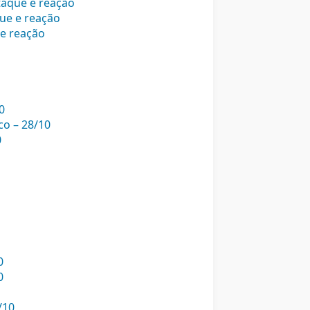
taque e reação
ue e reação
 e reação
0
co – 28/10
0
0
0
/10