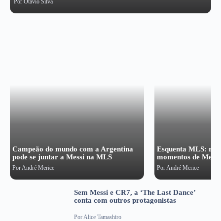
Por
Otávio Silva
Campeão do mundo com a Argentina
Esquenta MLS: rel
pode se juntar a Messi na MLS
momentos de Messi 
Por
André Merice
Por
André Merice
Sem Messi e CR7, a ‘The Last Dance’
conta com outros protagonistas
Por
Alice Tamashiro