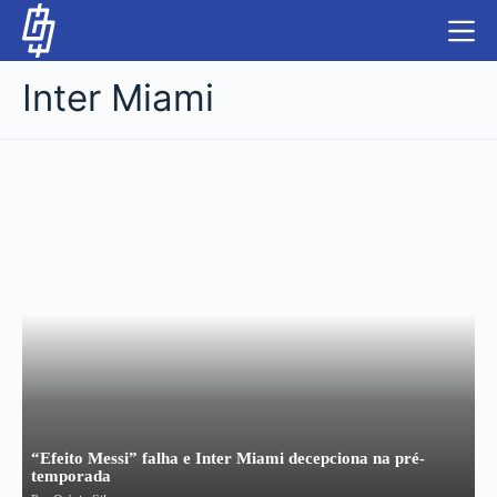
S
k
i
Inter Miami
p
t
o
c
NBA
o
n
LUTAS E MMA
t
e
NFL
n
t
MLS
APOSTAS LEGAL
“Efeito Messi” falha e Inter Miami decepciona na pré-
temporada