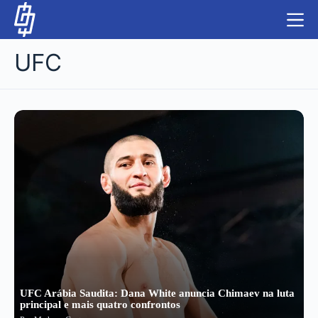
S
k
i
UFC
p
t
o
c
NBA
o
n
LUTAS E MMA
t
e
NFL
n
t
MLS
APOSTAS LEGAL
UFC Arábia Saudita: Dana White anuncia Chimaev na luta
principal e mais quatro confrontos