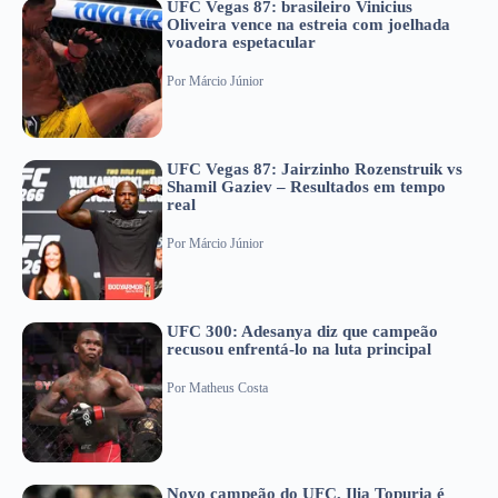
UFC Vegas 87: brasileiro Vinicius
Oliveira vence na estreia com joelhada
voadora espetacular
Por
Márcio Júnior
UFC Vegas 87: Jairzinho Rozenstruik vs
Shamil Gaziev – Resultados em tempo
real
Por
Márcio Júnior
UFC 300: Adesanya diz que campeão
recusou enfrentá-lo na luta principal
Por
Matheus Costa
Novo campeão do UFC, Ilia Topuria é