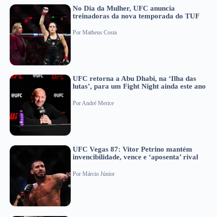
No Dia da Mulher, UFC anuncia
treinadoras da nova temporada do TUF
Por
Matheus Costa
UFC retorna a Abu Dhabi, na ‘Ilha das
lutas’, para um Fight Night ainda este ano
Por
André Merice
UFC Vegas 87: Vitor Petrino mantém
invencibilidade, vence e ‘aposenta’ rival
Por
Márcio Júnior