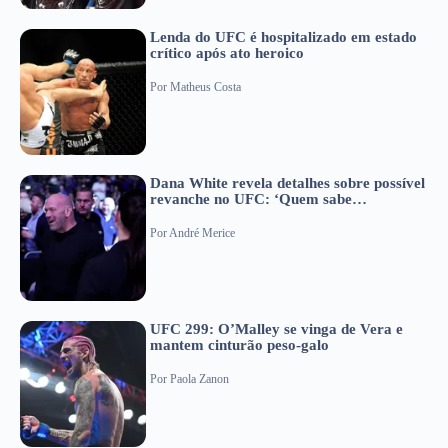
Lenda do UFC é hospitalizado em estado
crítico após ato heroico
Por
Matheus Costa
Dana White revela detalhes sobre possível
revanche no UFC: ‘Quem sabe…
Por
André Merice
UFC 299: O’Malley se vinga de Vera e
mantem cinturão peso-galo
Por
Paola Zanon