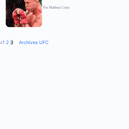
Por
Matheus Costa
1
2
3
Archives UFC