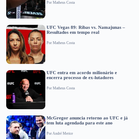
Por
Matheus Costa
UFC Vegas 89: Ribas vs. Namajunas –
Resultados em tempo real
Por
Matheus Costa
UFC entra em acordo milionário e
encerra processo de ex-lutadores
Por
Matheus Costa
McGregor anuncia retorno ao UFC e já
tem luta agendada para este ano
Por
André Merice