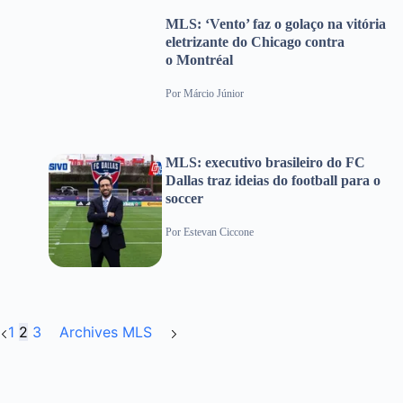
MLS: ‘Vento’ faz o golaço na vitória
eletrizante do Chicago contra
o Montréal
Por
Márcio Júnior
MLS: executivo brasileiro do FC
Dallas traz ideias do football para o
soccer
Por
Estevan Ciccone
1
2
3
Archives MLS