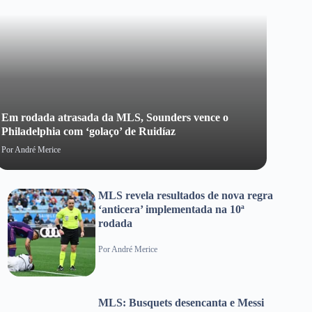
Em rodada atrasada da MLS, Sounders vence o
Joga
Philadelphia com ‘golaço’ de Ruidíaz
gra
Por
André Merice
Por
O
MLS revela resultados de nova regra
‘anticera’ implementada na 10ª
rodada
Por
André Merice
MLS: Busquets desencanta e Messi