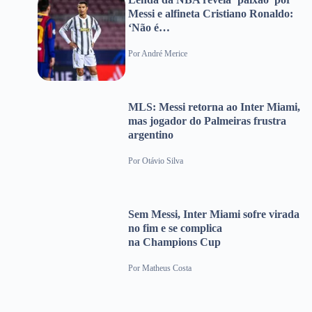
Messi e alfineta Cristiano Ronaldo:
‘Não é…
Por
André Merice
MLS: Messi retorna ao Inter Miami,
mas jogador do Palmeiras frustra
argentino
Por
Otávio Silva
Sem Messi, Inter Miami sofre virada
no fim e se complica
na Champions Cup
Por
Matheus Costa