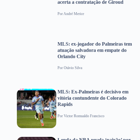
acerta a contratação de Giroud
Por
André Merice
MLS: ex-jogador do Palmeiras tem
atuação salvadora em empate do
Orlando City
Por
Otávio Silva
MLS: Ex-Palmeiras é decisivo em
vitória contundente do Colorado
Rapids
Por
Victor Romualdo Francisco
Lenda da NBA revela ‘paixão’ por