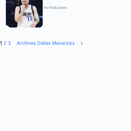
Por
Paola Zanon
1
2
3
Archives Dallas Mavericks