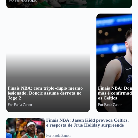
Por
Eduardo Barão
Finais NBA: com triplo-duplo mesmo
Finais NBA: Doncic
lesionado, Doncic assume derrota no
mas é confirmado p
Jogo 2
os Celtics
Por
Paola Zanon
Por
Paola Zanon
Finais NBA: Jason Kidd provoca Celtics,
e resposta de Jrue Holiday surpreende
Por
Paola Zanon