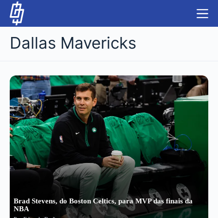
S
k
i
Dallas Mavericks
p
t
o
c
NBA
o
n
LUTAS E MMA
t
e
NFL
n
t
MLS
APOSTAS LEGAL
Brad Stevens, do Boston Celtics, para MVP das finais da
NBA