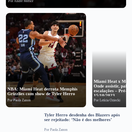
Por
André Merice
Miami Heat x Memph
Onde assistir, palpit
NBA: Miami Heat derrota Memphis
escalações – Pré-
Grizzlies com show de Tyler Herro
15/10/2023
Por
Paola Zanon
Por
Letícia Oziecki
Tyler Herro desdenha dos Blazers após
ser rejeitado: ‘Não é dos melhores’
Por
Paola Zanon