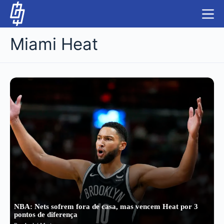
S
k
i
Miami Heat
p
t
o
c
NBA
o
n
LUTAS E MMA
t
e
NFL
n
t
MLS
APOSTAS LEGAL
NBA: Nets sofrem fora de casa, mas vencem Heat por 3
pontos de diferença