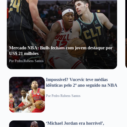
Mercado NBA: Bulls fecham com jovem destaque por
US$ 21 milhões
Por
Pedro Rubens Santos
Impossível? Vucevic teve médias
idênticas pelo 2º ano seguido na NBA
Por
Pedro Rubens Santos
‘Michael Jordan era horrível’,