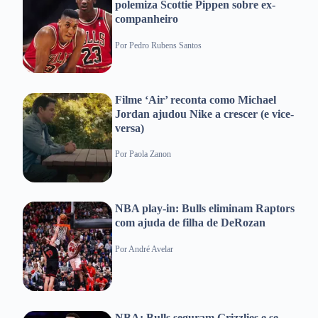
polemiza Scottie Pippen sobre ex-
companheiro
Por
Pedro Rubens Santos
Filme ‘Air’ reconta como Michael
Jordan ajudou Nike a crescer (e vice-
versa)
Por
Paola Zanon
NBA play-in: Bulls eliminam Raptors
com ajuda de filha de DeRozan
Por
André Avelar
NBA: Bulls seguram Grizzlies e se