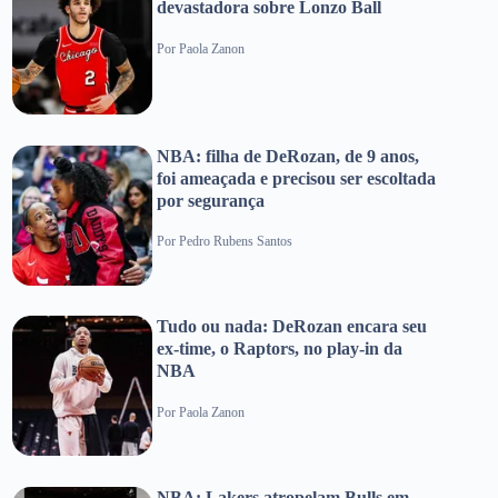
devastadora sobre Lonzo Ball
Por
Paola Zanon
NBA: filha de DeRozan, de 9 anos,
foi ameaçada e precisou ser escoltada
por segurança
Por
Pedro Rubens Santos
Tudo ou nada: DeRozan encara seu
ex-time, o Raptors, no play-in da
NBA
Por
Paola Zanon
NBA: Lakers atropelam Bulls em