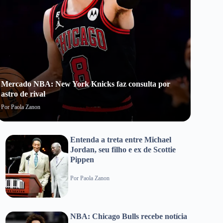
Mercado NBA: New York Knicks faz consulta por
Mer
astro de rival
frus
Por
Paola Zanon
Por
P
Entenda a treta entre Michael
Jordan, seu filho e ex de Scottie
Pippen
Por
Paola Zanon
NBA: Chicago Bulls recebe notícia