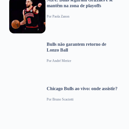
mantêm na zona de playoffs
Por
Paola Zanon
Bulls não garantem retorno de
Lonzo Ball
Por
André Merice
Chicago Bulls ao vivo: onde assistir?
Por
Bruno Scaciotti