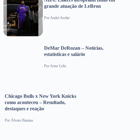
grande atuação de LeBron
Por
André Avelar
DeMar DeRozan – Notícias,
estatísticas e salário
Por
Artur Lelis
Chicago Bulls x New York Knicks
como aconteceu – Resultado,
destaques e reação
Por
Álvaro Bazana