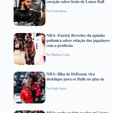
coração sobre lesão de Lonzo Ball
Por
Paola Zanon
NBA: Patrick Beverley dá opinião
polêmica sobre relação dos jogadores
com a profissão
Por
Matheus Costa
NBA: filha de DeRozan vira
desfalque para os Bulls no play-in
Por
Paola Zanon
NBA: onde assistir ao play-in? Jogos