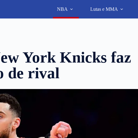
NBA
Lutas e MMA
w York Knicks faz
o de rival