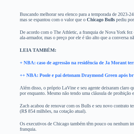
Buscando melhorar seu elenco para a temporada de 2023-2
mas se espantou com o valor que o
Chicago Bulls
pediu por 
De acordo com o The Athletic, a franquia de Nova York fez
ala-armador, mas o preço por ele é tão alto que a conversa 
LEIA TAMBÉM:
+ NBA: caso de agressão na residência de Ja Morant te
++ NBA: Poole e pai detonam Draymond Green após bri
Além disso, o próprio LaVine e seu agente deixaram claro qu
por enquanto. Mesmo não tendo uma cláusula de proibição em
Zach acabou de renovar com os Bulls e seu novo contrato t
(R$ 854 milhões, na cotação atual).
Os executivos de Chicago também têm pouco ou nenhum inter
franquia.