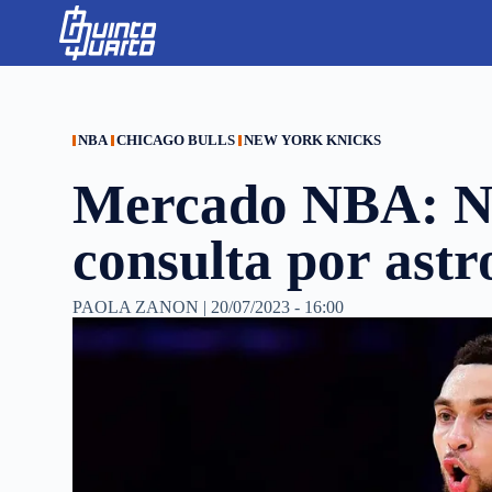
S
k
i
p
t
o
c
NBA
CHICAGO BULLS
NEW YORK KNICKS
o
n
Mercado NBA: Ne
t
e
n
consulta por astr
t
PAOLA ZANON
|
20/07/2023 - 16:00