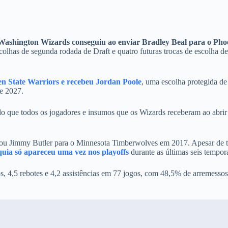
Washington Wizards conseguiu ao enviar Bradley Beal para o Pho
colhas de segunda rodada de Draft e quatro futuras trocas de escolha d
en State Warriors e recebeu Jordan Poole
,
uma escolha protegida de
e 2027.
 do que todos os jogadores e insumos que os Wizards receberam ao abri
iou Jimmy Butler para o Minnesota Timberwolves em 2017. Apesar de t
quia só apareceu uma vez nos playoffs
durante as últimas seis tempor
s, 4,5 rebotes e 4,2 assistências em 77 jogos, com 48,5% de arremessos