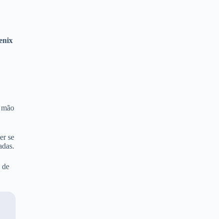
enix
e
r mão
er se
adas.
 de