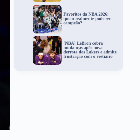
Favoritos da NBA 2026:
quem realmente pode ser
campeão?
[NBA] LeBron cobra
mudanças após nova
derrota dos Lakers e admite
frustração com o vestiário