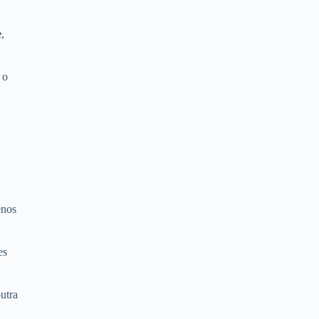
e
,
 o
enos
es
utra