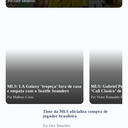
Por
Alice Tamashiro
MLS: LA Galaxy ‘tropeça’ fora de casa
MLS: Gabriel Pec,
e empata com o Seattle Sounders
‘Cali Clasico’ de set
Por
Matheus Costa
Por
Victor Romualdo Franc
Time da MLS oficializa compra de
jogador brasileiro
Por
Alice Tamashiro