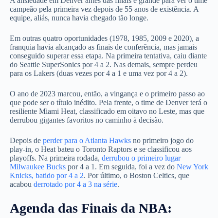
A ansiedade em Denver antes das finais é grande para ver o time
campeão pela primeira vez depois de 55 anos de existência. A
equipe, aliás, nunca havia chegado tão longe.
Em outras quatro oportunidades (1978, 1985, 2009 e 2020), a
franquia havia alcançado as finais de conferência, mas jamais
conseguido superar essa etapa. Na primeira tentativa, caiu diante
do Seattle SuperSonics por 4 a 2. Nas demais, sempre perdeu
para os Lakers (duas vezes por 4 a 1 e uma vez por 4 a 2).
O ano de 2023 marcou, então, a vingança e o primeiro passo ao
que pode ser o título inédito. Pela frente, o time de Denver terá o
resiliente Miami Heat, classificado em oitavo no Leste, mas que
derrubou gigantes favoritos no caminho à decisão.
Depois de
perder para o Atlanta Hawks
no primeiro jogo do
play-in, o Heat bateu o Toronto Raptors e se classificou aos
playoffs. Na primeira rodada,
derrubou o primeiro lugar
Milwaukee Bucks
por 4 a 1. Em seguida, foi a vez do
New York
Knicks, batido por 4 a 2
. Por último, o Boston Celtics, que
acabou
derrotado por 4 a 3 na série
.
Agenda das Finais da NBA: