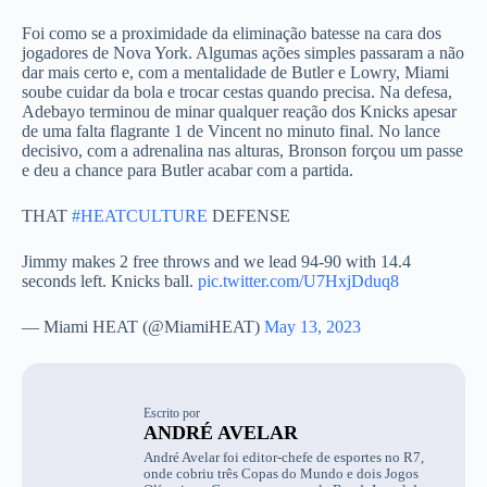
Foi como se a proximidade da eliminação batesse na cara dos
jogadores de Nova York. Algumas ações simples passaram a não
dar mais certo e, com a mentalidade de Butler e Lowry, Miami
soube cuidar da bola e trocar cestas quando precisa. Na defesa,
Adebayo terminou de minar qualquer reação dos Knicks apesar
de uma falta flagrante 1 de Vincent no minuto final. No lance
decisivo, com a adrenalina nas alturas, Bronson forçou um passe
e deu a chance para Butler acabar com a partida.
THAT
#HEATCULTURE
DEFENSE
Jimmy makes 2 free throws and we lead 94-90 with 14.4
seconds left. Knicks ball.
pic.twitter.com/U7HxjDduq8
— Miami HEAT (@MiamiHEAT)
May 13, 2023
Escrito por
ANDRÉ AVELAR
André Avelar foi editor-chefe de esportes no R7,
onde cobriu três Copas do Mundo e dois Jogos