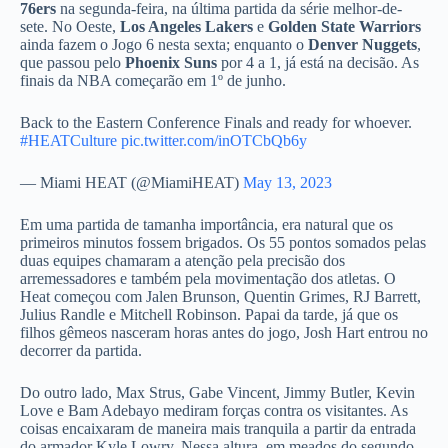
76ers
na segunda-feira, na última partida da série melhor-de-
sete. No Oeste,
Los Angeles Lakers
e
Golden State Warriors
ainda fazem o Jogo 6 nesta sexta; enquanto o
Denver Nuggets
,
que passou pelo
Phoenix Suns
por 4 a 1, já está na decisão. As
finais da NBA começarão em 1º de junho.
Back to the Eastern Conference Finals and ready for whoever.
#HEATCulture
pic.twitter.com/inOTCbQb6y
— Miami HEAT (@MiamiHEAT)
May 13, 2023
Em uma partida de tamanha importância, era natural que os
primeiros minutos fossem brigados. Os 55 pontos somados pelas
duas equipes chamaram a atenção pela precisão dos
arremessadores e também pela movimentação dos atletas. O
Heat começou com Jalen Brunson, Quentin Grimes, RJ Barrett,
Julius Randle e Mitchell Robinson. Papai da tarde, já que os
filhos gêmeos nasceram horas antes do jogo, Josh Hart entrou no
decorrer da partida.
Do outro lado, Max Strus, Gabe Vincent, Jimmy Butler, Kevin
Love e Bam Adebayo mediram forças contra os visitantes. As
coisas encaixaram de maneira mais tranquila a partir da entrada
do armador Kyle Lowry. Nessa altura, em meados do segundo