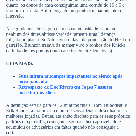
quarto, os donos da casa conseguiram uma corrida de 10 a 0 e
viraram a partida. A diferença de um ponto foi mantida até o
intervalo.
A segunda metade seguiu na mesma intensidade, sem que
nenhum dos times abrisse verdadeiramente uma liderança
folgada no placar. Se Adebayo cuidava da pontuação do Heat no
garrafão, Brunson tratava de manter vivo o sonhos dos Knicks
da linha de três pontos (cinco acertos em dez tentativas).
LEIA MAIS:
Suns miram mudanças impactantes no elenco após
nova pancada
Retrospecto de Doc Rivers em Jogos 7 assusta
torcedor dos 76ers
A definição estaria para os 12 minutos finais. Tom Thibodeau e
Erik Spoelstra tiraram o melhor de seus atletas e desenharam as
melhores jogadas. Butler, até então discreto para os seus próprios
padrões em playoffs, começou a ser mais bem aproveitado e
acumulou os adversários em faltas quando não conseguia a
cesta.