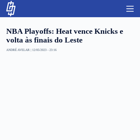
S
k
i
p
t
NBA Playoffs: Heat vence Knicks e
o
c
volta às finais do Leste
o
n
ANDRÉ AVELAR
|
12/05/2023 - 23:16
t
NBA
e
n
LUTAS E MMA
t
NFL
MLS
APOSTAS LEGAL