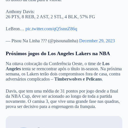
Anthony Davis:
26 PTS, 8 REB, 2 AST, 2 STL, 4 BLK, 57% FG
LeBron…
pic.twitter.com/qQ5snnZ86q
— Pisou Na Linha ??? (@pisounalinha)
December 29, 2023
Próximos jogos do Los Angeles Lakers na NBA
Na oitava colocação da Conferência Oeste, o time de
Los
Angeles
tenta se reencontrar após o título in-season. Na próxima
semana, os Lakers terão dois compromissos fora de casa, contra
adversários complicados –
Timberwolves e Pelicans
.
Davis, que tem uma média de 31 pontos por jogo desde a final
da NBA Cup, deve ser acionado ao longo de toda a partida
novamente. O camisa 3, que vive uma grande fase nas quadras,
prova ser decisivo para a engrenagem da franquia.