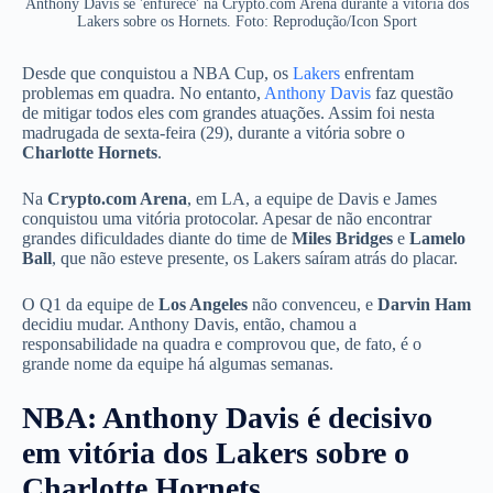
Anthony Davis se 'enfurece' na Crypto.com Arena durante a vitória dos
Lakers sobre os Hornets. Foto: Reprodução/Icon Sport
Desde que conquistou a NBA Cup, os
Lakers
enfrentam
problemas em quadra. No entanto,
Anthony Davis
faz questão
de mitigar todos eles com grandes atuações. Assim foi nesta
madrugada de sexta-feira (29), durante a vitória sobre o
Charlotte Hornets
.
Na
Crypto.com Arena
, em LA, a equipe de Davis e James
conquistou uma vitória protocolar. Apesar de não encontrar
grandes dificuldades diante do time de
Miles Bridges
e
Lamelo
Ball
, que não esteve presente, os Lakers saíram atrás do placar.
O Q1 da equipe de
Los Angeles
não convenceu, e
Darvin Ham
decidiu mudar. Anthony Davis, então, chamou a
responsabilidade na quadra e comprovou que, de fato, é o
grande nome da equipe há algumas semanas.
NBA: Anthony Davis é decisivo
em vitória dos Lakers sobre o
Charlotte Hornets