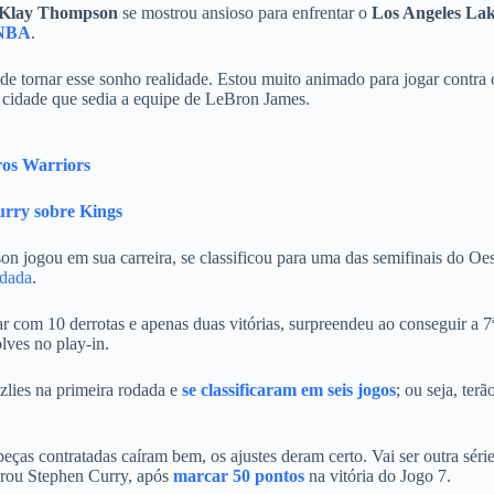
Klay Thompson
se mostrou ansioso para enfrentar o
Los Angeles Lak
NBA
.
 de tornar esse sonho realidade. Estou muito animado para jogar contra 
a cidade que sedia a equipe de LeBron James.
ros Warriors
rry sobre Kings
n jogou em sua carreira, se classificou para uma das semifinais do Oe
odada
.
 com 10 derrotas e apenas duas vitórias, surpreendeu ao conseguir a 7
lves no play-in.
lies na primeira rodada e
se classificaram em seis jogos
; ou seja, terã
ças contratadas caíram bem, os ajustes deram certo. Vai ser outra séri
larou Stephen Curry, após
marcar 50 pontos
na vitória do Jogo 7.