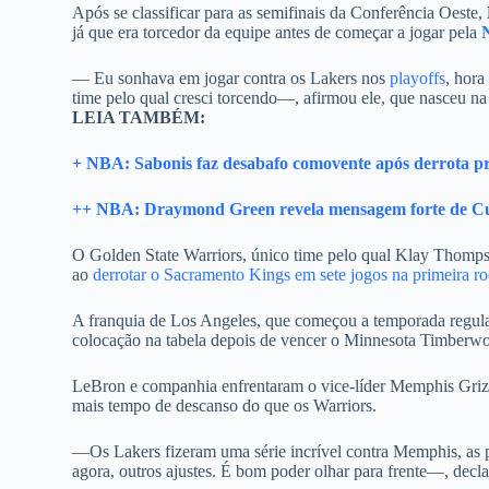
Após se classificar para as semifinais da Conferência Oeste,
já que era torcedor da equipe antes de começar a jogar pela
— Eu sonhava em jogar contra os Lakers nos
playoffs
, hora
time pelo qual cresci torcendo—, afirmou ele, que nasceu n
LEIA TAMBÉM:
+ NBA: Sabonis faz desabafo comovente após derrota p
++ NBA: Draymond Green revela mensagem forte de Cu
O Golden State Warriors, único time pelo qual Klay Thompso
ao
derrotar o Sacramento Kings em sete jogos na primeira r
A franquia de Los Angeles, que começou a temporada regular
colocação na tabela depois de vencer o Minnesota Timberwo
LeBron e companhia enfrentaram o vice-líder Memphis Grizz
mais tempo de descanso do que os Warriors.
—Os Lakers fizeram uma série incrível contra Memphis, as pe
agora, outros ajustes. É bom poder olhar para frente—, dec