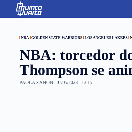
S
k
i
p
t
o
c
NBA
GOLDEN STATE WARRIORS
LOS ANGELES LAKERS
o
n
NBA: torcedor do
t
e
n
Thompson se ani
t
PAOLA ZANON
|
01/05/2023 - 13:15