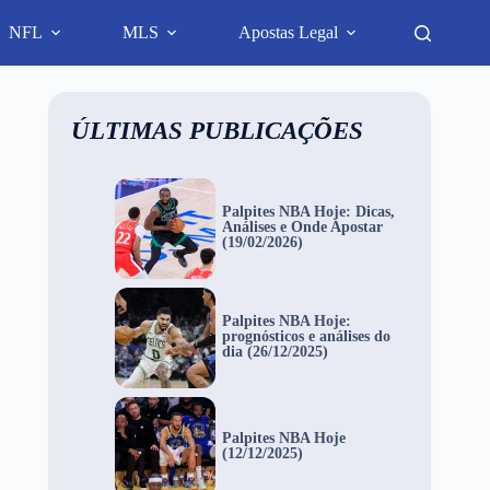
NFL
MLS
Apostas Legal
ÚLTIMAS PUBLICAÇÕES
Palpites NBA Hoje: Dicas,
Análises e Onde Apostar
(19/02/2026)
Palpites NBA Hoje:
prognósticos e análises do
dia (26/12/2025)
Palpites NBA Hoje
(12/12/2025)