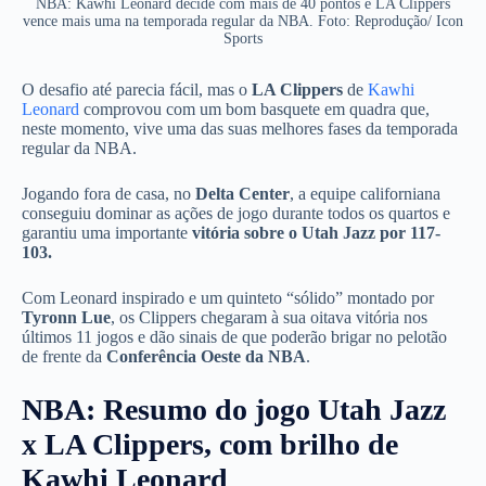
NBA: Kawhi Leonard decide com mais de 40 pontos e LA Clippers
vence mais uma na temporada regular da NBA. Foto: Reprodução/ Icon
Sports
O desafio até parecia fácil, mas o
LA Clippers
de
Kawhi
Leonard
comprovou com um bom basquete em quadra que,
neste momento, vive uma das suas melhores fases da temporada
regular da NBA.
Jogando fora de casa, no
Delta Center
, a equipe californiana
conseguiu dominar as ações de jogo durante todos os quartos e
garantiu uma importante
vitória sobre o Utah Jazz por 117-
103.
Com Leonard inspirado e um quinteto “sólido” montado por
Tyronn Lue
, os Clippers chegaram à sua oitava vitória nos
últimos 11 jogos e dão sinais de que poderão brigar no pelotão
de frente da
Conferência Oeste da NBA
.
NBA: Resumo do jogo Utah Jazz
x LA Clippers, com brilho de
Kawhi Leonard