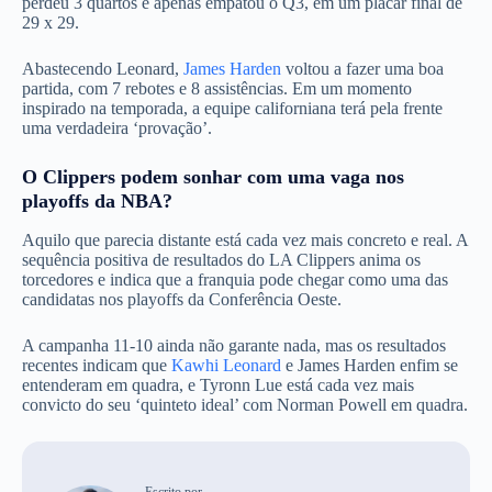
perdeu 3 quartos e apenas empatou o Q3, em um placar final de
29 x 29.
Abastecendo Leonard,
James Harden
voltou a fazer uma boa
partida, com 7 rebotes e 8 assistências. Em um momento
inspirado na temporada, a equipe californiana terá pela frente
uma verdadeira ‘provação’.
O Clippers podem sonhar com uma vaga nos
playoffs da NBA?
Aquilo que parecia distante está cada vez mais concreto e real. A
sequência positiva de resultados do LA Clippers anima os
torcedores e indica que a franquia pode chegar como uma das
candidatas nos playoffs da Conferência Oeste.
A campanha 11-10 ainda não garante nada, mas os resultados
recentes indicam que
Kawhi Leonard
e James Harden enfim se
entenderam em quadra, e Tyronn Lue está cada vez mais
convicto do seu ‘quinteto ideal’ com Norman Powell em quadra.
Escrito por