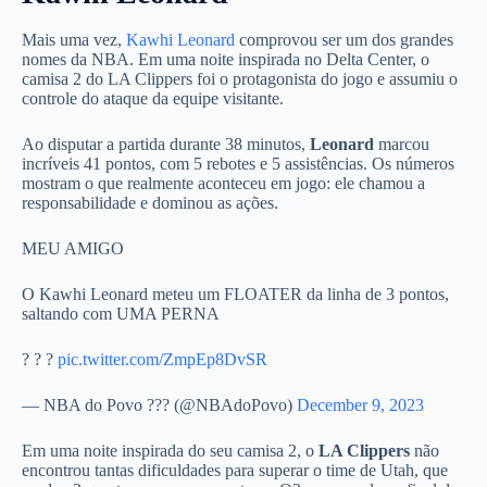
Mais uma vez,
Kawhi Leonard
comprovou ser um dos grandes
nomes da NBA. Em uma noite inspirada no Delta Center, o
camisa 2 do LA Clippers foi o protagonista do jogo e assumiu o
controle do ataque da equipe visitante.
Ao disputar a partida durante 38 minutos,
Leonard
marcou
incríveis 41 pontos, com 5 rebotes e 5 assistências. Os números
mostram o que realmente aconteceu em jogo: ele chamou a
responsabilidade e dominou as ações.
MEU AMIGO
O Kawhi Leonard meteu um FLOATER da linha de 3 pontos,
saltando com UMA PERNA
? ? ?
pic.twitter.com/ZmpEp8DvSR
— NBA do Povo ??? (@NBAdoPovo)
December 9, 2023
Em uma noite inspirada do seu camisa 2, o
LA Clippers
não
encontrou tantas dificuldades para superar o time de Utah, que