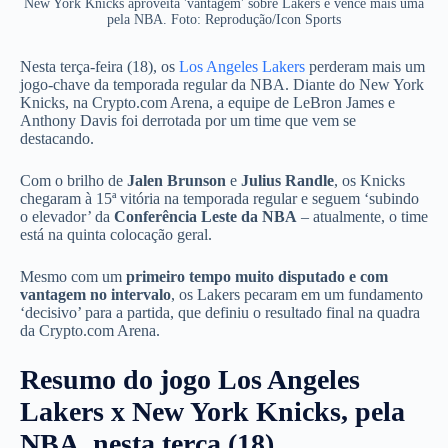
New York Knicks aproveita 'vantagem' sobre Lakers e vence mais uma
pela NBA. Foto: Reprodução/Icon Sports
Nesta terça-feira (18), os
Los Angeles Lakers
perderam mais um
jogo-chave da temporada regular da NBA. Diante do New York
Knicks, na Crypto.com Arena, a equipe de LeBron James e
Anthony Davis foi derrotada por um time que vem se
destacando.
Com o brilho de
Jalen Brunson
e
Julius Randle
, os Knicks
chegaram à 15ª vitória na temporada regular e seguem ‘subindo
o elevador’ da
Conferência Leste da NBA
– atualmente, o time
está na quinta colocação geral.
Mesmo com um
primeiro tempo muito disputado e com
vantagem no intervalo
, os Lakers pecaram em um fundamento
‘decisivo’ para a partida, que definiu o resultado final na quadra
da Crypto.com Arena.
Resumo do jogo Los Angeles
Lakers x New York Knicks, pela
NBA, nesta terça (18)