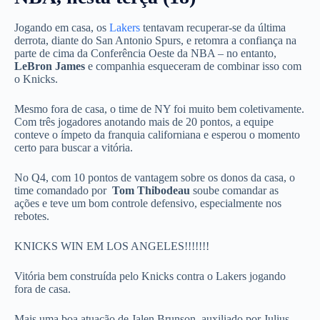
Jogando em casa, os
Lakers
tentavam recuperar-se da última
derrota, diante do San Antonio Spurs, e retomra a confiança na
parte de cima da Conferência Oeste da NBA – no entanto,
LeBron James
e companhia esqueceram de combinar isso com
o Knicks.
Mesmo fora de casa, o time de NY foi muito bem coletivamente.
Com três jogadores anotando mais de 20 pontos, a equipe
conteve o ímpeto da franquia californiana e esperou o momento
certo para buscar a vitória.
No Q4, com 10 pontos de vantagem sobre os donos da casa, o
time comandado por
Tom Thibodeau
soube comandar as
ações e teve um bom controle defensivo, especialmente nos
rebotes.
KNICKS WIN EM LOS ANGELES!!!!!!!
Vitória bem construída pelo Knicks contra o Lakers jogando
fora de casa.
Mais uma boa atuação de Jalen Brunson, auxiliado por Julius