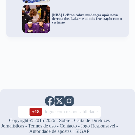
[NBA] LeBron cobra mudanças após nova
derrota dos Lakers e admite frustração com o
vestiário
+18
Jogue com responsabilidade
Copyright © 2015-2026 -
Sobre
-
Carta de Diretrizes
Jornalísticas
-
Termos de uso
-
Contacto
-
Jogo Responsavel
-
Autoridade de apostas
-
SIGAP