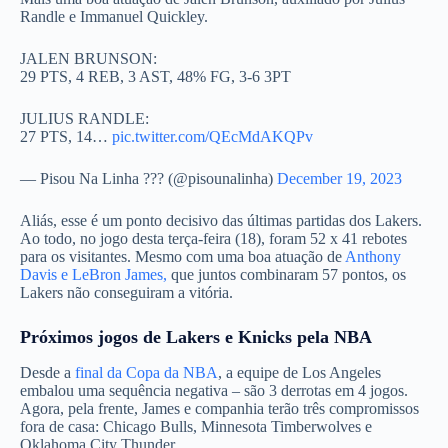
Randle e Immanuel Quickley.
JALEN BRUNSON:
29 PTS, 4 REB, 3 AST, 48% FG, 3-6 3PT
JULIUS RANDLE:
27 PTS, 14…
pic.twitter.com/QEcMdAKQPv
— Pisou Na Linha ??? (@pisounalinha)
December 19, 2023
Aliás, esse é um ponto decisivo das últimas partidas dos Lakers.
Ao todo, no jogo desta terça-feira (18), foram 52 x 41 rebotes
para os visitantes. Mesmo com uma boa atuação de
Anthony
Davis e LeBron James,
que juntos combinaram 57 pontos, os
Lakers não conseguiram a vitória.
Próximos jogos de Lakers e Knicks pela NBA
Desde a
final da Copa da NBA
, a equipe de Los Angeles
embalou uma sequência negativa – são 3 derrotas em 4 jogos.
Agora, pela frente, James e companhia terão três compromissos
fora de casa: Chicago Bulls, Minnesota Timberwolves e
Oklahoma City Thunder.