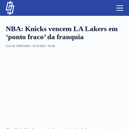
S
k
i
p
t
NBA: Knicks vencem LA Lakers em
o
c
‘ponto fraco’ da franquia
o
n
LUCAS GERVAZIO
|
19/12/2023 - 05:38
t
NBA
e
n
LUTAS E MMA
t
NFL
MLS
APOSTAS LEGAL