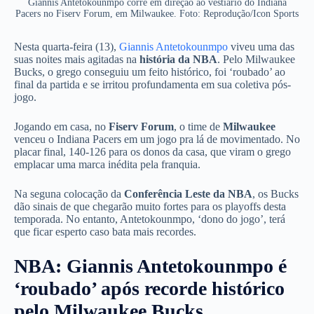
Giannis Antetokounmpo corre em direção ao vestiário do Indiana
Pacers no Fiserv Forum, em Milwaukee. Foto: Reprodução/Icon Sports
Nesta quarta-feira (13),
Giannis Antetokounmpo
viveu uma das
suas noites mais agitadas na
história da NBA
. Pelo Milwaukee
Bucks, o grego conseguiu um feito histórico, foi ‘roubado’ ao
final da partida e se irritou profundamenta em sua coletiva pós-
jogo.
Jogando em casa, no
Fiserv Forum
, o time de
Milwaukee
venceu o Indiana Pacers em um jogo pra lá de movimentado. No
placar final, 140-126 para os donos da casa, que viram o grego
emplacar uma marca inédita pela franquia.
Na seguna colocação da
Conferência Leste da NBA
, os Bucks
dão sinais de que chegarão muito fortes para os playoffs desta
temporada. No entanto, Antetokounmpo, ‘dono do jogo’, terá
que ficar esperto caso bata mais recordes.
NBA: Giannis Antetokounmpo é
‘roubado’ após recorde histórico
pelo Milwaukee Bucks