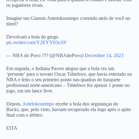
os jogadores rivais.
Imagine um Giannis Antetokounmpo correndo atrás de você no
túnel?
Devolvam a bola do grego
pic.twitter.com/Y2EYY03zAV
— NBA do Povo ??? (@NBAdoPovo)
December 14, 2023
Em seguida, o Indiana Pacers alegou que a bola era um
‘presente’ para o novato Oscar Tshiebwe, que havia estreiado na
NBA e feito o seu primeiro ponto nas quadras do basquete
profissional norte-americano – Tshiebwe fez apenas 1 ponto no
jogo, em um lance livre.
Depois,
Antetokounmpo
recebe a bola dos seguranças do
Bucks, que, pelo visto, haviam recuperado ela logo após o apito
final com o árbitro.
EITA