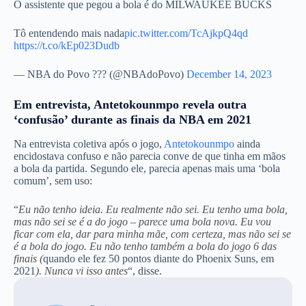
O assistente que pegou a bola é do MILWAUKEE BUCKS
Tô entendendo mais nada
pic.twitter.com/TcAjkpQ4qd
https://t.co/kEp023Dudb
— NBA do Povo ??? (@NBAdoPovo)
December 14, 2023
Em entrevista, Antetokounmpo revela outra
‘confusão’ durante as finais da NBA em 2021
Na entrevista coletiva após o jogo,
Antetokounmpo
ainda
encidostava confuso e não parecia conve de que tinha em mãos
a bola da partida. Segundo ele, parecia apenas mais uma ‘bola
comum’, sem uso:
“
Eu não tenho ideia. Eu realmente não sei. Eu tenho uma bola,
mas não sei se é a do jogo – parece uma bola nova. Eu vou
ficar com ela, dar para minha mãe, com certeza, mas não sei se
é a bola do jogo. Eu não tenho também a bola do jogo 6 das
finais (
quando ele fez 50 pontos diante do Phoenix Suns, em
2021
). Nunca vi isso antes
“, disse.