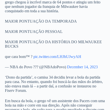
grego chegou à incrível marca de 64 pontos e atingiu um feito
que nenhum jogador da franquia de Milwaukee havia
conquistado em toda a sua história.
MAIOR PONTUAÇÃO DA TEMPORADA
MAIOR PONTUAÇÃO PESSOAL
MAIOR PONTUAÇÃO DA HISTÓRIA DO MILWAUKEE
BUCKS
que cara bom™ ?
pic.twitter.com/LHJhUJwyAH
— NBA do Povo ??? (@NBAdoPovo)
December 14, 2023
‘Dono da partida’, o camisa 34 decidiu levar a bola da partida
para casa. No entanto, quando foi buscá-la das mãos do árbitro,
não estava mais lá – a partir daí, a confusão se instaurou no
Fiserv Forum.
Em busca da bola, o grego vê um assistente dos Pacers com uma
bola na mão e corre em sua direção. Após não conseguir
recuperar a bola, ele volta para a quadra revoltado e discute com