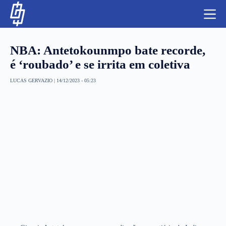
S
k
i
p
t
NBA: Antetokounmpo bate recorde,
o
c
é ‘roubado’ e se irrita em coletiva
o
n
LUCAS GERVAZIO
|
14/12/2023 - 05:23
t
NBA
e
n
LUTAS E MMA
t
NFL
MLS
APOSTAS LEGAL