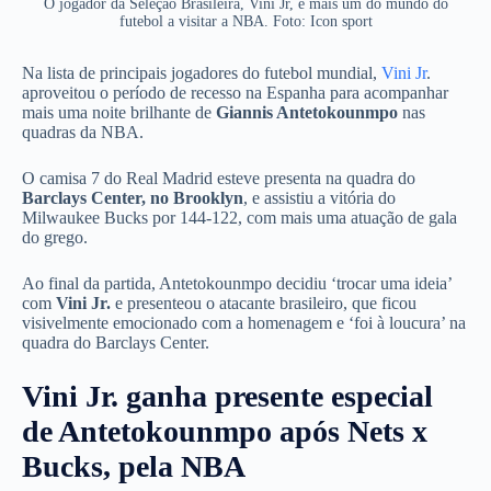
O jogador da Seleção Brasileira, Vini Jr, é mais um do mundo do
futebol a visitar a NBA. Foto: Icon sport
Na lista de principais jogadores do futebol mundial,
Vini Jr
.
aproveitou o período de recesso na Espanha para acompanhar
mais uma noite brilhante de
Giannis Antetokounmpo
nas
quadras da NBA.
O camisa 7 do Real Madrid esteve presenta na quadra do
Barclays Center, no Brooklyn
, e assistiu a vitória do
Milwaukee Bucks por 144-122, com mais uma atuação de gala
do grego.
Ao final da partida, Antetokounmpo decidiu ‘trocar uma ideia’
com
Vini Jr.
e presenteou o atacante brasileiro, que ficou
visivelmente emocionado com a homenagem e ‘foi à loucura’ na
quadra do Barclays Center.
Vini Jr. ganha presente especial
de Antetokounmpo após Nets x
Bucks, pela NBA