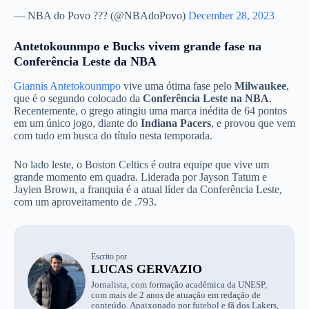
— NBA do Povo ??? (@NBAdoPovo)
December 28, 2023
Antetokounmpo e Bucks vivem grande fase na
Conferência Leste da NBA
Giannis Antetokounmpo
vive uma ótima fase pelo
Milwaukee
,
que é o segundo colocado da
Conferência Leste na NBA
.
Recentemente, o grego atingiu uma marca inédita de 64 pontos
em um único jogo, diante do
Indiana Pacers
, e provou que vem
com tudo em busca do título nesta temporada.
No lado leste, o Boston Celtics é outra equipe que vive um
grande momento em quadra. Liderada por Jayson Tatum e
Jaylen Brown, a franquia é a atual líder da Conferência Leste,
com um aproveitamento de .793.
Escrito por
LUCAS GERVAZIO
Jornalista, com formação acadêmica da UNESP,
com mais de 2 anos de atuação em redação de
conteúdo. Apaixonado por futebol e fã dos Lakers,