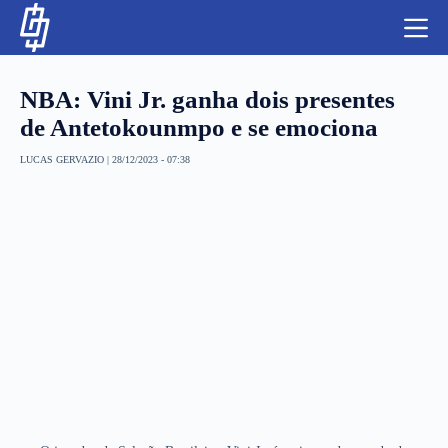
S
k
i
p
t
NBA: Vini Jr. ganha dois presentes
o
c
de Antetokounmpo e se emociona
o
n
LUCAS GERVAZIO
|
28/12/2023 - 07:38
t
NBA
e
n
LUTAS E MMA
t
NFL
MLS
APOSTAS LEGAL