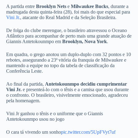
A partida entre
Brooklyn Nets
e
Milwaukee Bucks
, durante a
madrugada desta quinta-feira (28), foi mais do que especial para
Vini Jr.
, atacante do Real Madrid e da Seleção Brasileira.
De folga do clube merengue, o brasileiro atravessou o Oceano
Atlântico para acompanhar de perto mais uma grande atuação de
Giannis Antetokounmpo em
Brooklyn, Nova York
.
Em quadra, o grego anotou um duplo-duplo com 32 pontos e 10
rebotes, assegurando a 23ª vitória da franquia de Milwaukee e
mantendo a equipe no topo da tabela de classificação da
Conferência Leste.
Ao final da partida,
Antetokounmpo decidiu cumprimentar
Vini Jr.
e presenteá-lo com o tênis e a camisa que usou durante
o confronto. O brasileiro, visivelmente emocionado, agradeceu
pela homenagem.
Vini Jr ganhou o tênis e o uniforme que o Giannis
Antetokounmpo usou no jogo
O cara tá vivendo um sonho
pic.twitter.com/5UpFVyt7uf