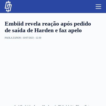
S
k
i
p
t
Embiid revela reação após pedido
o
c
de saída de Harden e faz apelo
o
n
PAOLA ZANON
|
10/07/2023 - 12:30
t
NBA
e
n
LUTAS E MMA
t
NFL
MLS
APOSTAS LEGAL