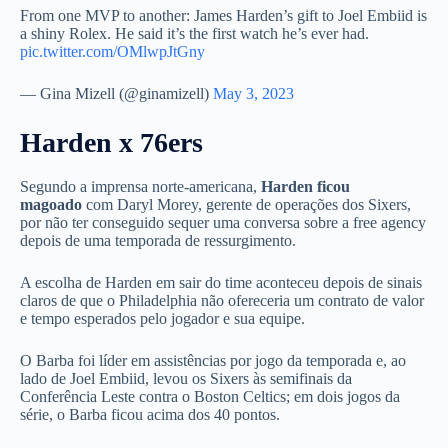
From one MVP to another: James Harden’s gift to Joel Embiid is
a shiny Rolex. He said it’s the first watch he’s ever had.
pic.twitter.com/OMlwpJtGny
— Gina Mizell (@ginamizell)
May 3, 2023
Harden x 76ers
Segundo a imprensa norte-americana,
Harden ficou
magoado
com Daryl Morey, gerente de operações dos Sixers,
por não ter conseguido sequer uma conversa sobre a free agency
depois de uma temporada de ressurgimento.
A escolha de Harden em sair do time aconteceu depois de sinais
claros de que o Philadelphia não ofereceria um contrato de valor
e tempo esperados pelo jogador e sua equipe.
O Barba foi líder em assistências por jogo da temporada e, ao
lado de Joel Embiid, levou os Sixers às semifinais da
Conferência Leste contra o Boston Celtics; em dois jogos da
série, o Barba ficou acima dos 40 pontos.