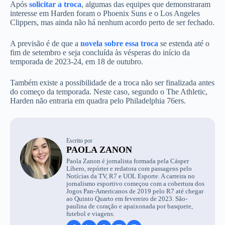
Após
solicitar a troca
, algumas das equipes que demonstraram
interesse em Harden foram o Phoenix Suns e o Los Angeles
Clippers, mas ainda não há nenhum acordo perto de ser fechado.
A previsão é de que a
novela sobre essa troca
se estenda até o
fim de setembro e seja concluída às vésperas do início da
temporada de 2023-24, em 18 de outubro.
Também existe a possibilidade de a troca não ser finalizada antes
do começo da temporada. Neste caso, segundo o The Athletic,
Harden não entraria em quadra pelo Philadelphia 76ers.
Escrito por
PAOLA ZANON
Paola Zanon é jornalista formada pela Cásper
Líbero, repórter e redatora com passagens pelo
Notícias da TV, R7 e UOL Esporte. A carreira no
jornalismo esportivo começou com a cobertura dos
Jogos Pan-Americanos de 2019 pelo R7 até chegar
ao Quinto Quarto em fevereiro de 2023. São-
paulina de coração e apaixonada por basquete,
futebol e viagens.