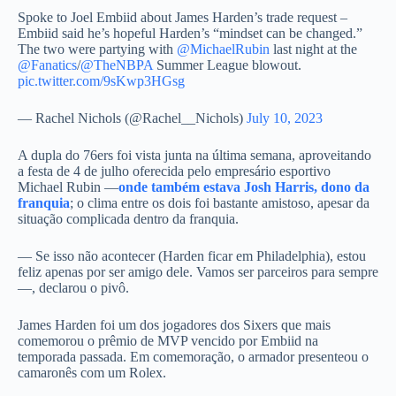
Spoke to Joel Embiid about James Harden’s trade request –
Embiid said he’s hopeful Harden’s “mindset can be changed.”
The two were partying with
@MichaelRubin
last night at the
@Fanatics
/
@TheNBPA
Summer League blowout.
pic.twitter.com/9sKwp3HGsg
— Rachel Nichols (@Rachel__Nichols)
July 10, 2023
A dupla do 76ers foi vista junta na última semana, aproveitando
a festa de 4 de julho oferecida pelo empresário esportivo
Michael Rubin —
onde também estava Josh Harris, dono da
franquia
; o clima entre os dois foi bastante amistoso, apesar da
situação complicada dentro da franquia.
— Se isso não acontecer (Harden ficar em Philadelphia), estou
feliz apenas por ser amigo dele. Vamos ser parceiros para sempre
—, declarou o pivô.
James Harden foi um dos jogadores dos Sixers que mais
comemorou o prêmio de MVP vencido por Embiid na
temporada passada. Em comemoração, o armador presenteou o
camaronês com um Rolex.