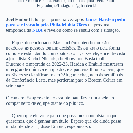
Joel Embiid e James Harden, do Philadelphia 76ers. Foto:
Reprodução/Instagram @jharden13
Joel Embiid
falou pela primeira vez após
James Harden pedir
para ser trocado pelo Philadelphia 76ers
na próxima
temporada da
NBA
e revelou como se sentiu com a situação.
— Fiquei decepcionado. Mas também entendo que são
negócios, as pessoas tomam decisões. Estou grato pela forma
como ele está lidando com a situação—, disse ele, em entrevista
à jornalista Rachel Nichols, do Showtime Basketball.
Durante a temporada de 2022-23, Harden e Embiid mostraram
uma grande química em quadra, e a parceria fluiu tão bem, que
os Sixers se classificaram em 3ª lugar e chegaram às semifinais
da Conferência Leste, mas perderam para o Boston Celtics em
sete jogos.
O camaronês aproveitou o assunto para fazer um apelo ao
companheiro de equipe diante do público.
— Quero que ele volte para que possamos conquistar o que
queremos, que é ganhar um título. Espero que ele ainda possa
mudar de ideia—, disse Embiid, esperançoso.