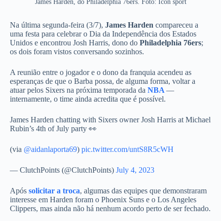
James Harden, do Philadelphia 76ers. Foto: Icon sport
Na última segunda-feira (3/7),
James Harden
compareceu a
uma festa para celebrar o Dia da Independência dos Estados
Unidos e encontrou Josh Harris, dono do
Philadelphia 76ers
;
os dois foram vistos conversando sozinhos.
A reunião entre o jogador e o dono da franquia acendeu as
esperanças de que o Barba possa, de alguma forma, voltar a
atuar pelos Sixers na próxima temporada da
NBA
—
internamente, o time ainda acredita que é possível.
James Harden chatting with Sixers owner Josh Harris at Michael
Rubin’s 4th of July party 👀
(via
@aidanlaporta69
)
pic.twitter.com/untS8R5cWH
— ClutchPoints (@ClutchPoints)
July 4, 2023
Após
solicitar a troca
, algumas das equipes que demonstraram
interesse em Harden foram o Phoenix Suns e o Los Angeles
Clippers, mas ainda não há nenhum acordo perto de ser fechado.