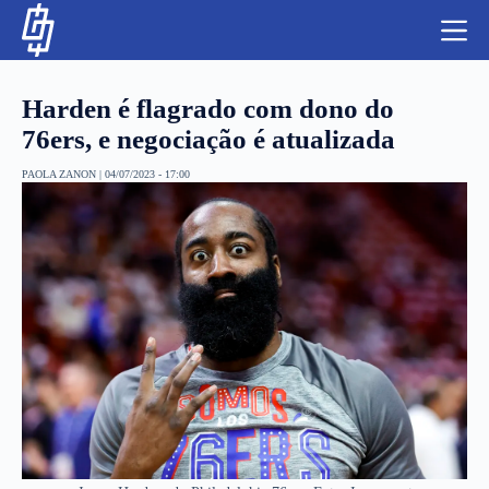
S
k
i
p
t
Harden é flagrado com dono do
o
c
76ers, e negociação é atualizada
o
n
PAOLA ZANON
|
04/07/2023 - 17:00
t
NBA
e
n
LUTAS E MMA
t
NFL
MLS
APOSTAS LEGAL