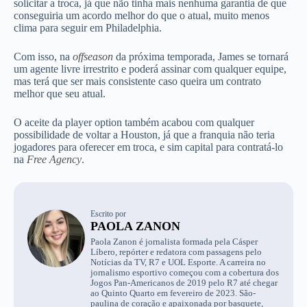
solicitar a troca, já que não tinha mais nenhuma garantia de que
conseguiria um acordo melhor do que o atual, muito menos
clima para seguir em Philadelphia.
Com isso, na
offseason
da próxima temporada, James se tornará
um agente livre irrestrito e poderá assinar com qualquer equipe,
mas terá que ser mais consistente caso queira um contrato
melhor que seu atual.
O aceite da player option também acabou com qualquer
possibilidade de voltar a Houston, já que a franquia não teria
jogadores para oferecer em troca, e sim capital para contratá-lo
na
Free Agency
.
Escrito por
PAOLA ZANON
Paola Zanon é jornalista formada pela Cásper
Líbero, repórter e redatora com passagens pelo
Notícias da TV, R7 e UOL Esporte. A carreira no
jornalismo esportivo começou com a cobertura dos
Jogos Pan-Americanos de 2019 pelo R7 até chegar
ao Quinto Quarto em fevereiro de 2023. São-
paulina de coração e apaixonada por basquete,