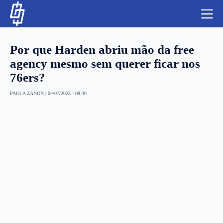
S
k
i
p
t
Por que Harden abriu mão da free
o
c
agency mesmo sem querer ficar nos
o
76ers?
n
t
NBA
e
PAOLA ZANON
|
04/07/2023 - 08:30
n
LUTAS E MMA
t
NFL
MLS
APOSTAS LEGAL