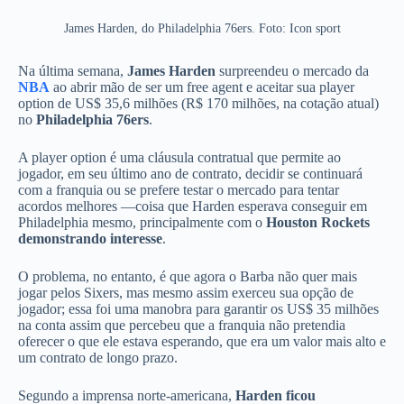
James Harden, do Philadelphia 76ers. Foto: Icon sport
Na última semana,
James Harden
surpreendeu o mercado da
NBA
ao abrir mão de ser um free agent e aceitar sua player
option de US$ 35,6 milhões (R$ 170 milhões, na cotação atual)
no
Philadelphia 76ers
.
A player option é uma cláusula contratual que permite ao
jogador, em seu último ano de contrato, decidir se continuará
com a franquia ou se prefere testar o mercado para tentar
acordos melhores —coisa que Harden esperava conseguir em
Philadelphia mesmo, principalmente com o
Houston Rockets
demonstrando interesse
.
O problema, no entanto, é que agora o Barba não quer mais
jogar pelos Sixers, mas mesmo assim exerceu sua opção de
jogador; essa foi uma manobra para garantir os US$ 35 milhões
na conta assim que percebeu que a franquia não pretendia
oferecer o que ele estava esperando, que era um valor mais alto e
um contrato de longo prazo.
Segundo a imprensa norte-americana,
Harden ficou