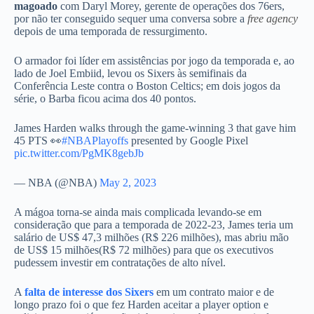
magoado
com Daryl Morey, gerente de operações dos 76ers,
por não ter conseguido sequer uma conversa sobre a
free agency
depois de uma temporada de ressurgimento.
O armador foi líder em assistências por jogo da temporada e, ao
lado de Joel Embiid, levou os Sixers às semifinais da
Conferência Leste contra o Boston Celtics; em dois jogos da
série, o Barba ficou acima dos 40 pontos.
James Harden walks through the game-winning 3 that gave him
45 PTS 👀
#NBAPlayoffs
presented by Google Pixel
pic.twitter.com/PgMK8gebJb
— NBA (@NBA)
May 2, 2023
A mágoa torna-se ainda mais complicada levando-se em
consideração que para a temporada de 2022-23, James teria um
salário de US$ 47,3 milhões (R$ 226 milhões), mas abriu mão
de US$ 15 milhões(R$ 72 milhões) para que os executivos
pudessem investir em contratações de alto nível.
A
falta de interesse dos Sixers
em um contrato maior e de
longo prazo foi o que fez Harden aceitar a player option e