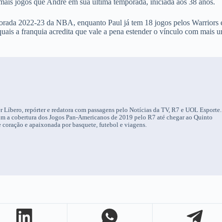
ais jogos que Andre em sua última temporada, iniciada aos 38 anos.
porada 2022-23 da NBA, enquanto Paul já tem 18 jogos pelos Warriors
ais a franquia acredita que vale a pena estender o vínculo com mais 
r Líbero, repórter e redatora com passagens pelo Notícias da TV, R7 e UOL Esporte.
om a cobertura dos Jogos Pan-Americanos de 2019 pelo R7 até chegar ao Quinto
 coração e apaixonada por basquete, futebol e viagens.