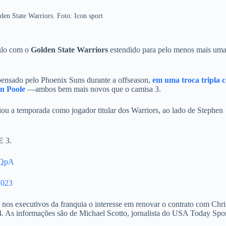
den State Warriors. Foto: Icon sport
culo com o
Golden State Warriors
estendido para pelo menos mais um
pensado pelo Phoenix Suns durante a offseason,
em uma troca tripla 
n Poole
—ambos bem mais novos que o camisa 3.
ou a temporada como jogador titular dos Warriors, ao lado de Stephen
 3.
ukQpA
2023
nos executivos da franquia o interesse em renovar o contrato com Chri
4. As informações são de Michael Scotto, jornalista do USA Today Spor