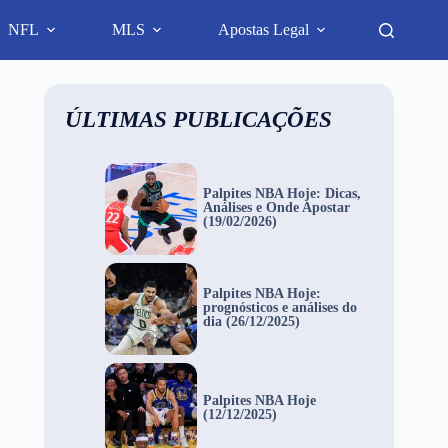
NFL
MLS
Apostas Legal
ÚLTIMAS PUBLICAÇÕES
Palpites NBA Hoje: Dicas,
Análises e Onde Apostar
(19/02/2026)
Palpites NBA Hoje:
prognósticos e análises do
dia (26/12/2025)
Palpites NBA Hoje
(12/12/2025)