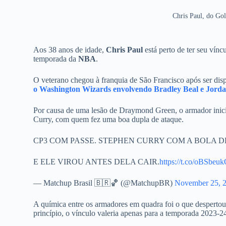
Chris Paul, do Gol
Aos 38 anos de idade,
Chris Paul
está perto de ter seu vín
temporada da
NBA
.
O veterano chegou à franquia de São Francisco após ser dis
o Washington Wizards envolvendo Bradley Beal e Jorda
Por causa de uma lesão de Draymond Green, o armador inici
Curry, com quem fez uma boa dupla de ataque.
CP3 COM PASSE. STEPHEN CURRY COM A BOLA DE
E ELE VIROU ANTES DELA CAIR.
https://t.co/oBSbe
— Matchup Brasil 🇧🇷🏀 (@MatchupBR)
November 25, 
A química entre os armadores em quadra foi o que despertou 
princípio, o vínculo valeria apenas para a temporada 2023-2