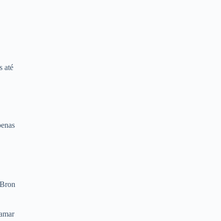
s até
penas
eBron
hamar