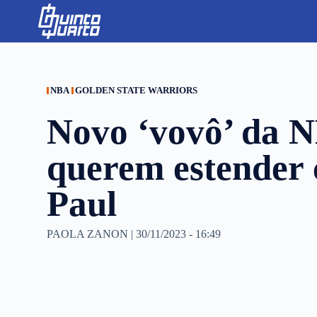
S
k
i
p
t
o
c
NBA
GOLDEN STATE WARRIORS
o
n
Novo ‘vovô’ da 
t
e
n
querem estender 
t
Paul
PAOLA ZANON
|
30/11/2023 - 16:49