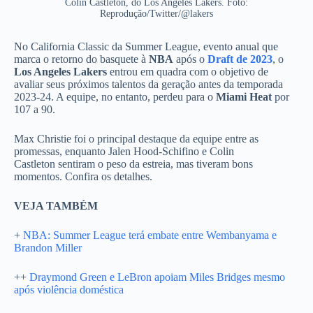
Colin Castleton, do Los Angeles Lakers. Foto:
Reprodução/Twitter/@lakers
No California Classic da Summer League, evento anual que
marca o retorno do basquete à
NBA
após o
Draft de 2023
, o
Los Angeles Lakers
entrou em quadra com o objetivo de
avaliar seus próximos talentos da geração antes da temporada
2023-24. A equipe, no entanto, perdeu para o
Miami Heat
por
107 a 90.
Max Christie foi o principal destaque da equipe entre as
promessas, enquanto Jalen Hood-Schifino e Colin
Castleton sentiram o peso da estreia, mas tiveram bons
momentos. Confira os detalhes.
VEJA TAMBÉM
+
NBA: Summer League terá embate entre Wembanyama e
Brandon Miller
++
Draymond Green e LeBron apoiam Miles Bridges mesmo
após violência doméstica