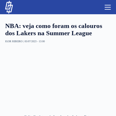
S
k
i
p
t
NBA: veja como foram os calouros
o
c
dos Lakers na Summer League
o
n
IGOR RIBEIRO
|
05/07/2023 - 13:00
t
NBA
e
n
LUTAS E MMA
t
NFL
MLS
APOSTAS LEGAL