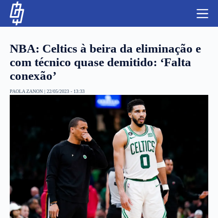
S
k
i
p
t
NBA: Celtics à beira da eliminação e
o
c
com técnico quase demitido: ‘Falta
o
conexão’
n
t
NBA
e
PAOLA ZANON
|
22/05/2023 - 13:33
n
LUTAS E MMA
t
NFL
MLS
APOSTAS LEGAL