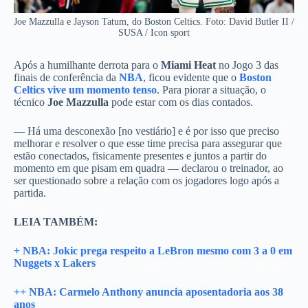
Joe Mazzulla e Jayson Tatum, do Boston Celtics. Foto: David Butler II /
SUSA / Icon sport
Após a humilhante derrota para o
Miami Heat
no Jogo 3 das
finais de conferência da
NBA
, ficou evidente que o
Boston
Celtics vive um momento tenso
. Para piorar a situação, o
técnico
Joe Mazzulla
pode estar com os dias contados.
— Há uma desconexão [no vestiário] e é por isso que preciso
melhorar e resolver o que esse time precisa para assegurar que
estão conectados, fisicamente presentes e juntos a partir do
momento em que pisam em quadra — declarou o treinador, ao
ser questionado sobre a relação com os jogadores logo após a
partida.
LEIA TAMBÉM:
+ NBA: Jokic prega respeito a LeBron mesmo com 3 a 0 em
Nuggets x Lakers
++ NBA: Carmelo Anthony anuncia aposentadoria aos 38
anos