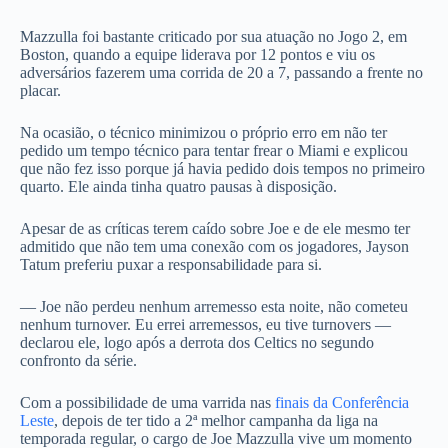
Mazzulla foi bastante criticado por sua atuação no Jogo 2, em
Boston, quando a equipe liderava por 12 pontos e viu os
adversários fazerem uma corrida de 20 a 7, passando a frente no
placar.
Na ocasião, o técnico minimizou o próprio erro em não ter
pedido um tempo técnico para tentar frear o Miami e explicou
que não fez isso porque já havia pedido dois tempos no primeiro
quarto. Ele ainda tinha quatro pausas à disposição.
Apesar de as críticas terem caído sobre Joe e de ele mesmo ter
admitido que não tem uma conexão com os jogadores, Jayson
Tatum preferiu puxar a responsabilidade para si.
— Joe não perdeu nenhum arremesso esta noite, não cometeu
nenhum turnover. Eu errei arremessos, eu tive turnovers —
declarou ele, logo após a derrota dos Celtics no segundo
confronto da série.
Com a possibilidade de uma varrida nas
finais da Conferência
Leste
, depois de ter tido a 2ª melhor campanha da liga na
temporada regular, o cargo de Joe Mazzulla vive um momento