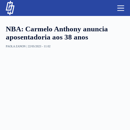
S
k
i
p
t
NBA: Carmelo Anthony anuncia
o
c
aposentadoria aos 38 anos
o
n
PAOLA ZANON
|
22/05/2023 - 11:02
t
NBA
e
n
LUTAS E MMA
t
NFL
MLS
APOSTAS LEGAL