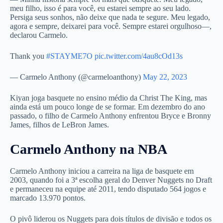
meu filho, isso é para você, eu estarei sempre ao seu lado.
Persiga seus sonhos, não deixe que nada te segure. Meu legado,
agora e sempre, deixarei para você. Sempre estarei orgulhoso—,
declarou Carmelo.
Thank you
#STAYME7O
pic.twitter.com/4au8cOd13s
— Carmelo Anthony (@carmeloanthony)
May 22, 2023
Kiyan joga basquete no ensino médio da Christ The King, mas
ainda está um pouco longe de se formar. Em dezembro do ano
passado, o filho de Carmelo Anthony enfrentou Bryce e Bronny
James, filhos de LeBron James.
Carmelo Anthony na NBA
Carmelo Anthony iniciou a carreira na liga de basquete em
2003, quando foi a 3ª escolha geral do Denver Nuggets no Draft
e permaneceu na equipe até 2011, tendo disputado 564 jogos e
marcado 13.970 pontos.
O pivô liderou os Nuggets para dois títulos de divisão e todos os