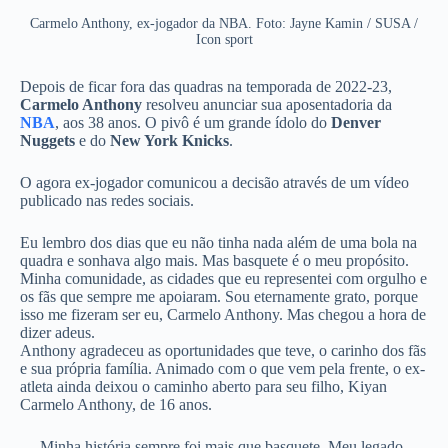
Carmelo Anthony, ex-jogador da NBA. Foto: Jayne Kamin / SUSA /
Icon sport
Depois de ficar fora das quadras na temporada de 2022-23,
Carmelo Anthony
resolveu anunciar sua aposentadoria da
NBA
, aos 38 anos. O pivô é um grande ídolo do
Denver
Nuggets
e do
New York Knicks
.
O agora ex-jogador comunicou a decisão através de um vídeo
publicado nas redes sociais.
Eu lembro dos dias que eu não tinha nada além de uma bola na
quadra e sonhava algo mais. Mas basquete é o meu propósito.
Minha comunidade, as cidades que eu representei com orgulho e
os fãs que sempre me apoiaram. Sou eternamente grato, porque
isso me fizeram ser eu, Carmelo Anthony. Mas chegou a hora de
dizer adeus.
Anthony agradeceu as oportunidades que teve, o carinho dos fãs
e sua própria família. Animado com o que vem pela frente, o ex-
atleta ainda deixou o caminho aberto para seu filho, Kiyan
Carmelo Anthony, de 16 anos.
— Minha história sempre foi mais que basquete. Meu legado,