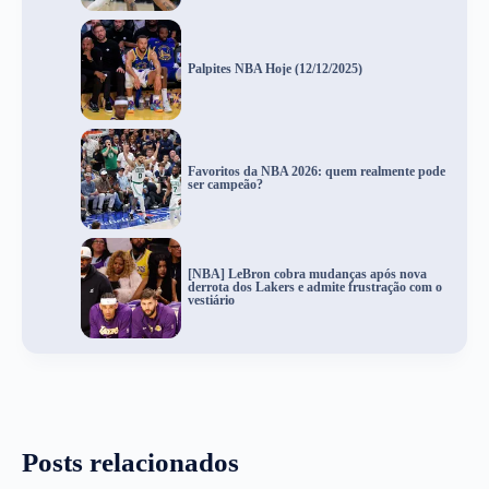
Palpites NBA Hoje (12/12/2025)
Favoritos da NBA 2026: quem realmente pode
ser campeão?
[NBA] LeBron cobra mudanças após nova
derrota dos Lakers e admite frustração com o
vestiário
Posts relacionados