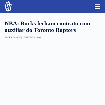
S
k
i
p
t
NBA: Bucks fecham contrato com
o
c
auxiliar do Toronto Raptors
o
n
PAOLA ZANON
|
27/05/2023 - 18:00
t
NBA
e
n
LUTAS E MMA
t
NFL
MLS
APOSTAS LEGAL