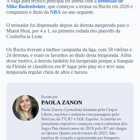
A vaga para técnico principal foi aberta com a
demissão de
Mike Budenholzer
, que começou a treinar os Bucks em 2020 e
conquistou o título da
NBA
no ano seguinte.
O treinador foi dispensado depois da derrota inesperada para o
Miami Heat, por 4 a 1, na primeira rodada dos playoffs da
Conferência Leste.
Os Bucks tiveram a melhor campanha da liga, com 58 vitórias e
24 derrotas, e eram os favoritos ao título desta temporada. Além
desse motivo, a derrota também foi inesperada porque a franquia
da Flórida se classificou em 8º lugar pelo play-in e teve uma
temporada regular cheia de altos e baixos.
Escrito por
PAOLA ZANON
Paola Zanon é jornalista formada pela Cásper
Líbero, repórter e redatora com passagens pelo
Notícias da TV, R7 e UOL Esporte. A carreira no
jornalismo esportivo começou com a cobertura dos
Jogos Pan-Americanos de 2019 pelo R7 até chegar
ao Quinto Quarto em fevereiro de 2023. São-
paulina de coração e apaixonada por basquete,