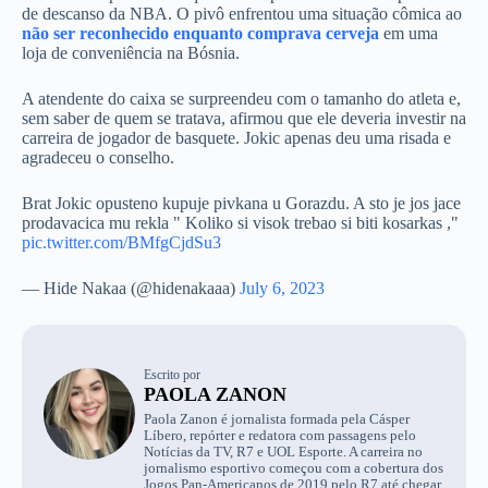
de descanso da NBA. O pivô enfrentou uma situação cômica ao
não ser reconhecido enquanto comprava cerveja
em uma
loja de conveniência na Bósnia.
A atendente do caixa se surpreendeu com o tamanho do atleta e,
sem saber de quem se tratava, afirmou que ele deveria investir na
carreira de jogador de basquete. Jokic apenas deu uma risada e
agradeceu o conselho.
Brat Jokic opusteno kupuje pivkana u Gorazdu. A sto je jos jace
prodavacica mu rekla " Koliko si visok trebao si biti kosarkas ,"
pic.twitter.com/BMfgCjdSu3
— Hide Nakaa (@hidenakaaa)
July 6, 2023
Escrito por
PAOLA ZANON
Paola Zanon é jornalista formada pela Cásper
Líbero, repórter e redatora com passagens pelo
Notícias da TV, R7 e UOL Esporte. A carreira no
jornalismo esportivo começou com a cobertura dos
Jogos Pan-Americanos de 2019 pelo R7 até chegar