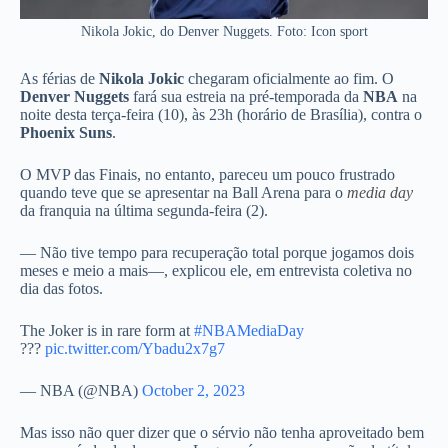
Nikola Jokic, do Denver Nuggets. Foto: Icon sport
As férias de
Nikola Jokic
chegaram oficialmente ao fim. O
Denver Nuggets
fará sua estreia na pré-temporada da
NBA
na
noite desta terça-feira (10), às 23h (horário de Brasília), contra o
Phoenix Suns
.
O MVP das Finais, no entanto, pareceu um pouco frustrado
quando teve que se apresentar na Ball Arena para o
media day
da franquia na última segunda-feira (2).
— Não tive tempo para recuperação total porque jogamos dois
meses e meio a mais—, explicou ele, em entrevista coletiva no
dia das fotos.
The Joker is in rare form at
#NBAMediaDay
???
pic.twitter.com/Ybadu2x7g7
— NBA (@NBA)
October 2, 2023
Mas isso não quer dizer que o sérvio não tenha aproveitado bem