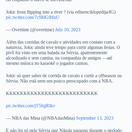
Jokic front flipping into a river ? (via edinenciklopedija/IG)
pic.twitter.com/7c9I0GfHnU
— Overtime (@overtime)
July 10, 2023
Além das corridas de cavalo e atividades em contato com a
natureza, Jokic ainda teve tempo para curtir algumas festas. O
pivô foi visto em uma balada na Sérvia, aparentemente
alcoolizado e sem camisa, na companhia de amigos —até
mesmo música no karaokê o jogador cantou.
Jokic só quer saber de corrida de cavalo e curtir a offseason na
Sérvia. Não está nem um pouco preocupado com a NBA.
KKKKKKKKKKKKKKKKKKKKKKKKKK
pic.twitter.com/jT5fqjRlkv
— NBA das Mina (@NBAdasMina)
September 13, 2023
E não foi só pela Sérvia que Nikola passeou durante o período