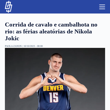
S
k
i
p
t
Corrida de cavalo e cambalhota no
o
c
rio: as férias aleatórias de Nikola
o
Jokic
n
t
NBA
e
PAOLA ZANON
|
10/10/2023 - 08:00
n
LUTAS E MMA
t
NFL
MLS
APOSTAS LEGAL