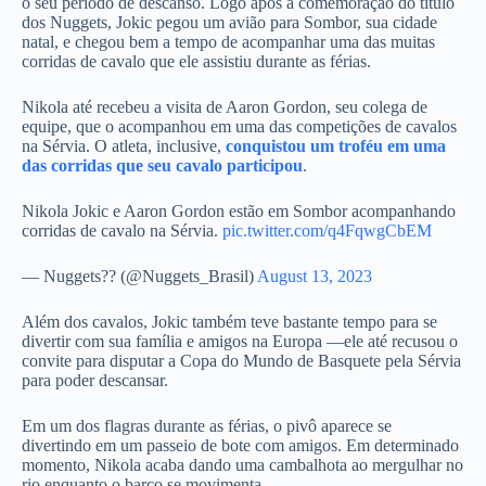
o seu período de descanso. Logo após a comemoração do título
dos Nuggets, Jokic pegou um avião para Sombor, sua cidade
natal, e chegou bem a tempo de acompanhar uma das muitas
corridas de cavalo que ele assistiu durante as férias.
Nikola até recebeu a visita de Aaron Gordon, seu colega de
equipe, que o acompanhou em uma das competições de cavalos
na Sérvia. O atleta, inclusive,
conquistou um troféu em uma
das corridas que seu cavalo participou
.
Nikola Jokic e Aaron Gordon estão em Sombor acompanhando
corridas de cavalo na Sérvia.
pic.twitter.com/q4FqwgCbEM
— Nuggets?? (@Nuggets_Brasil)
August 13, 2023
Além dos cavalos, Jokic também teve bastante tempo para se
divertir com sua família e amigos na Europa —ele até recusou o
convite para disputar a Copa do Mundo de Basquete pela Sérvia
para poder descansar.
Em um dos flagras durante as férias, o pivô aparece se
divertindo em um passeio de bote com amigos. Em determinado
momento, Nikola acaba dando uma cambalhota ao mergulhar no
rio enquanto o barco se movimenta.