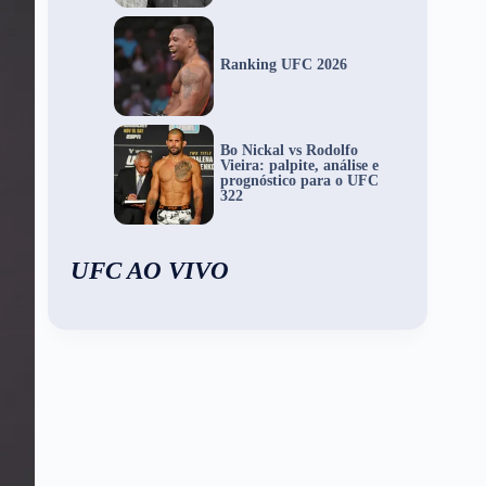
Ranking UFC 2026
Bo Nickal vs Rodolfo
Vieira: palpite, análise e
prognóstico para o UFC
322
UFC AO VIVO