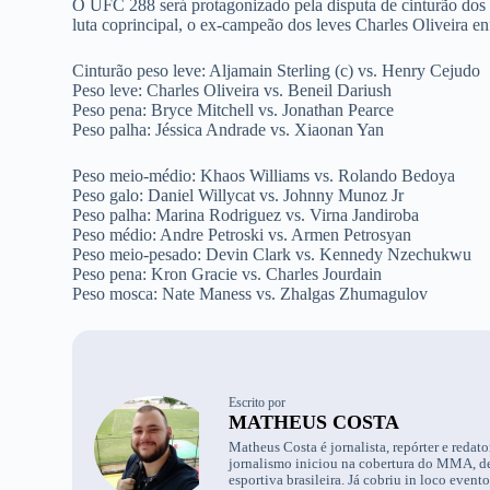
O UFC 288 será protagonizado pela disputa de cinturão dos
luta coprincipal, o ex-campeão dos leves Charles Oliveira e
Cinturão peso leve: Aljamain Sterling (c) vs. Henry Cejudo
Peso leve: Charles Oliveira vs. Beneil Dariush
Peso pena: Bryce Mitchell vs. Jonathan Pearce
Peso palha: Jéssica Andrade vs. Xiaonan Yan
Peso meio-médio: Khaos Williams vs. Rolando Bedoya
Peso galo: Daniel Willycat vs. Johnny Munoz Jr
Peso palha: Marina Rodriguez vs. Virna Jandiroba
Peso médio: Andre Petroski vs. Armen Petrosyan
Peso meio-pesado: Devin Clark vs. Kennedy Nzechukwu
Peso pena: Kron Gracie vs. Charles Jourdain
Peso mosca: Nate Maness vs. Zhalgas Zhumagulov
Escrito por
MATHEUS COSTA
Matheus Costa é jornalista, repórter e reda
jornalismo iniciou na cobertura do MMA, dep
esportiva brasileira. Já cobriu in loco event