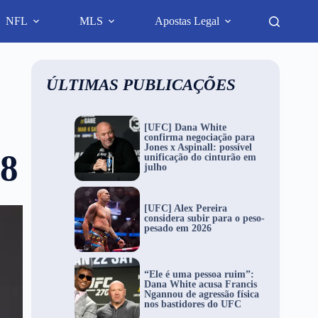
NFL
MLS
Apostas Legal
ÚLTIMAS PUBLICAÇÕES
[UFC] Dana White
confirma negociação para
Jones x Aspinall: possível
88
unificação do cinturão em
julho
[UFC] Alex Pereira
considera subir para o peso-
pesado em 2026
“Ele é uma pessoa ruim”:
Dana White acusa Francis
Ngannou de agressão física
nos bastidores do UFC