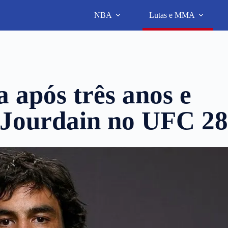
NBA
Lutas e MMA
 após três anos e
 Jourdain no UFC 2