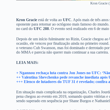
Kron Gracie (
Kron Gracie
está de volta ao
UFC
. Após mais de três anos s
oponente para retornar ao octógono mais famoso do mundo
no card do
UFC 288
. O evento será realizado em 6 de mai
Depois de um início fulminante no Rizin, Gracie chegou ao 
ocasião, ele venceu por finalização ainda no primeiro round
o veterano Cub Swanson, mas foi dominado e derrotado por 
do MMA e parecia não querer mais continuar a sua carreira.
LEIA MAIS:
+ Ngannou rechaça luta contra Jon Jones no UFC: ‘Não 
++ Valentina Shevchenko pede revanche imediata após
+++ Elenco de lutadores do TUF 31 é revelado; confira a 
Em situação mais complicada na organização, Charles Jourda
pena chegou ao evento em 2019, somando quatro vitórias e c
sendo superado em sequência por Shane Burgos e Nathanie