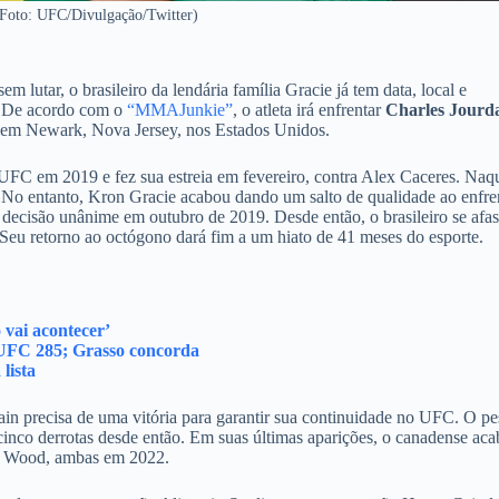
Foto: UFC/Divulgação/Twitter)
em lutar, o brasileiro da lendária família Gracie já tem data, local e
. De acordo com o
“MMAJunkie”
, o atleta irá enfrentar
Charles Jourd
o em Newark, Nova Jersey, nos Estados Unidos.
UFC em 2019 e fez sua estreia em fevereiro, contra Alex Caceres. Naq
. No entanto, Kron Gracie acabou dando um salto de qualidade ao enfre
decisão unânime em outubro de 2019. Desde então, o brasileiro se afa
 Seu retorno ao octógono dará fim a um hiato de 41 meses do esporte.
vai acontecer’
 UFC 285; Grasso concorda
lista
in precisa de uma vitória para garantir sua continuidade no UFC. O p
inco derrotas desde então. Em suas últimas aparições, o canadense ac
l Wood, ambas em 2022.