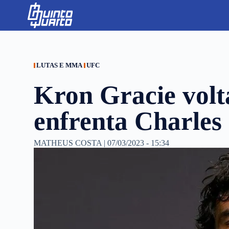
S
k
i
p
t
o
c
LUTAS E MMA
UFC
o
n
Kron Gracie volta
t
e
n
enfrenta Charles
t
MATHEUS COSTA
|
07/03/2023 - 15:34