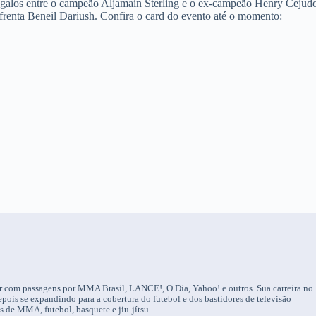
 galos entre o campeão Aljamain Sterling e o ex-campeão Henry Cejud
nfrenta Beneil Dariush. Confira o card do evento até o momento:
tor com passagens por MMA Brasil, LANCE!, O Dia, Yahoo! e outros. Sua carreira no
ois se expandindo para a cobertura do futebol e dos bastidores de televisão
os de MMA, futebol, basquete e jiu-jítsu.