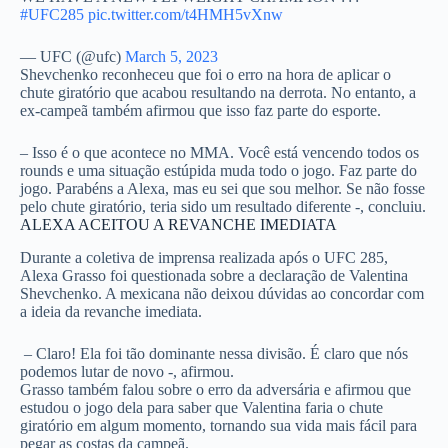
#UFC285
pic.twitter.com/t4HMH5vXnw
— UFC (@ufc)
March 5, 2023
Shevchenko reconheceu que foi o erro na hora de aplicar o
chute giratório que acabou resultando na derrota. No entanto, a
ex-campeã também afirmou que isso faz parte do esporte.
– Isso é o que acontece no MMA. Você está vencendo todos os
rounds e uma situação estúpida muda todo o jogo. Faz parte do
jogo. Parabéns a Alexa, mas eu sei que sou melhor. Se não fosse
pelo chute giratório, teria sido um resultado diferente -, concluiu.
ALEXA ACEITOU A REVANCHE IMEDIATA
Durante a coletiva de imprensa realizada após o UFC 285,
Alexa Grasso foi questionada sobre a declaração de Valentina
Shevchenko. A mexicana não deixou dúvidas ao concordar com
a ideia da revanche imediata.
– Claro! Ela foi tão dominante nessa divisão. É claro que nós
podemos lutar de novo -, afirmou.
Grasso também falou sobre o erro da adversária e afirmou que
estudou o jogo dela para saber que Valentina faria o chute
giratório em algum momento, tornando sua vida mais fácil para
pegar as costas da campeã.