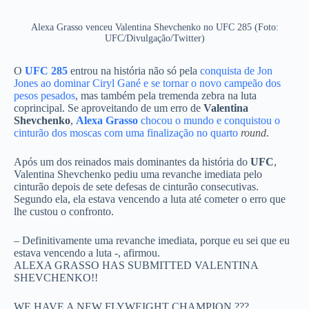
Alexa Grasso venceu Valentina Shevchenko no UFC 285 (Foto:
UFC/Divulgação/Twitter)
O
UFC 285
entrou na história não só pela
conquista de Jon
Jones ao dominar Ciryl Gané e se tornar o novo campeão dos
pesos pesados
, mas também pela tremenda zebra na luta
coprincipal. Se aproveitando de um erro de
Valentina
Shevchenko
,
Alexa Grasso
chocou o mundo e conquistou o
cinturão dos moscas com uma finalização no quarto
round
.
Após um dos reinados mais dominantes da história do
UFC
,
Valentina Shevchenko pediu uma revanche imediata pelo
cinturão depois de sete defesas de cinturão consecutivas.
Segundo ela, ela estava vencendo a luta até cometer o erro que
lhe custou o confronto.
– Definitivamente uma revanche imediata, porque eu sei que eu
estava vencendo a luta -, afirmou.
ALEXA GRASSO HAS SUBMITTED VALENTINA
SHEVCHENKO!!
WE HAVE A NEW FLYWEIGHT CHAMPION ???