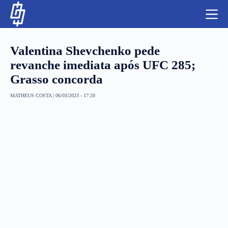
S
k
i
p
t
Valentina Shevchenko pede
o
c
revanche imediata após UFC 285;
o
Grasso concorda
n
t
NBA
e
MATHEUS COSTA
|
06/03/2023 - 17:20
n
LUTAS E MMA
t
NFL
MLS
APOSTAS LEGAL