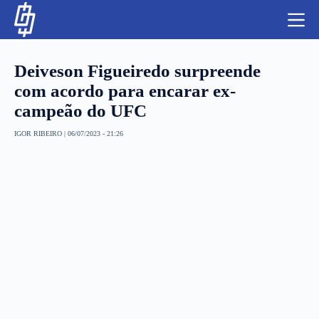
S
k
i
p
t
Deiveson Figueiredo surpreende
o
c
com acordo para encarar ex-
o
campeão do UFC
n
t
NBA
e
IGOR RIBEIRO
|
06/07/2023 - 21:26
n
LUTAS E MMA
t
NFL
MLS
APOSTAS LEGAL