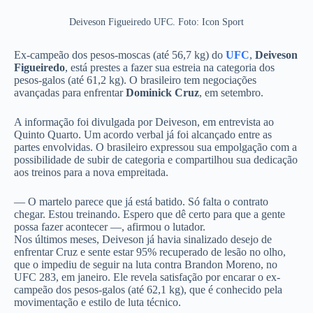
Deiveson Figueiredo UFC. Foto: Icon Sport
Ex-campeão dos pesos-moscas (até 56,7 kg) do
UFC
,
Deiveson
Figueiredo
, está prestes a fazer sua estreia na categoria dos
pesos-galos (até 61,2 kg). O brasileiro tem negociações
avançadas para enfrentar
Dominick Cruz
, em setembro.
A informação foi divulgada por Deiveson, em entrevista ao
Quinto Quarto.
Um acordo verbal já foi alcançado entre as
partes envolvidas. O brasileiro expressou sua empolgação com a
possibilidade de subir de categoria e compartilhou sua dedicação
aos treinos para a nova empreitada.
— O martelo parece que já está batido. Só falta o contrato
chegar. Estou treinando. Espero que dê certo para que a gente
possa fazer acontecer —, afirmou o lutador.
Nos últimos meses, Deiveson já havia sinalizado desejo de
enfrentar Cruz e sente estar 95% recuperado de lesão no olho,
que o impediu de seguir na luta contra Brandon Moreno, no
UFC 283, em janeiro. Ele revela satisfação por encarar o ex-
campeão dos pesos-galos (até 62,1 kg), que é conhecido pela
movimentação e estilo de luta técnico.