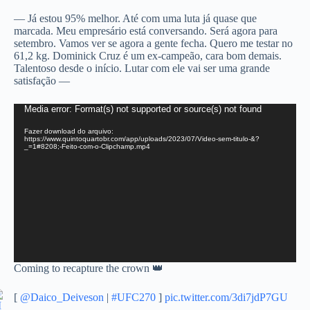
— Já estou 95% melhor. Até com uma luta já quase que
marcada. Meu empresário está conversando. Será agora para
setembro. Vamos ver se agora a gente fecha. Quero me testar no
61,2 kg. Dominick Cruz é um ex-campeão, cara bom demais.
Talentoso desde o início. Lutar com ele vai ser uma grande
satisfação —
T
Media error: Format(s) not supported or source(s) not found
o
Fazer download do arquivo:
c
https://www.quintoquartobr.com/app/uploads/2023/07/Video-sem-titulo-&?
a
_=1#8208;-Feito-com-o-Clipchamp.mp4
d
o
r
d
e
v
í
d
e
Coming to recapture the crown 👑
o
[
@Daico_Deiveson
|
#UFC270
]
pic.twitter.com/3di7jdP7GU