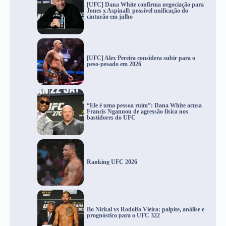
[UFC] Dana White confirma negociação para
Jones x Aspinall: possível unificação do
cinturão em julho
[UFC] Alex Pereira considera subir para o
peso-pesado em 2026
“Ele é uma pessoa ruim”: Dana White acusa
Francis Ngannou de agressão física nos
bastidores do UFC
Ranking UFC 2026
Bo Nickal vs Rodolfo Vieira: palpite, análise e
prognóstico para o UFC 322