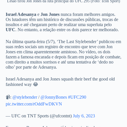
Lesão tirou Jon Jones da luta principal do UFC 295 (Foto: Icon Sport)
Israel Adesanya
e
Jon Jones
nunca foram melhores amigos.
Os lutadores têm um histórico de discussões públicas, trocas de
insultos e até chegaram perto de realizar uma superluta pelo
UFC
. No entanto, a relação entre os dois parece ter melhorado.
Na última quarta-feira (5/7), ‘The Last Stylebender’ publicou em
suas redes sociais um registro de encontro que teve com Jon
Jones em clima aparentemente amistoso. No vídeo, os dois
fazem a famosa encarada e depois ficam em posição de combate,
com direito a muitos sorrisos e até uma tentativa de ‘dedo no
olho’ por parte de Adesanya.
Israel Adesanya and Jon Jones squash their beef the good old
fashioned way 😂
📹:
@stylebender
/
@JonnyBones
#UFC290
pic.twitter.com/rOddFwDKVN
— UFC on TNT Sports (@ufcontnt)
July 6, 2023