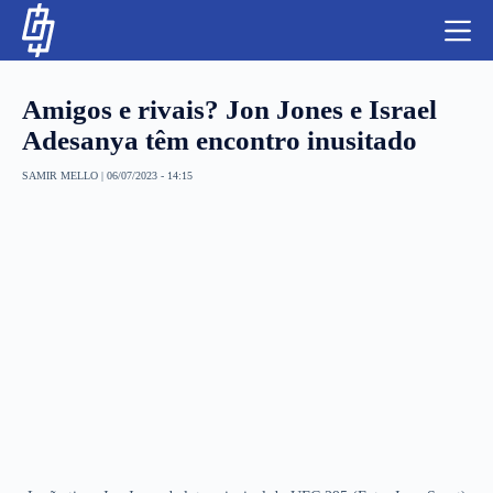
S
k
i
p
t
Amigos e rivais? Jon Jones e Israel
o
c
Adesanya têm encontro inusitado
o
n
SAMIR MELLO
|
06/07/2023 - 14:15
t
NBA
e
n
LUTAS E MMA
t
NFL
MLS
APOSTAS LEGAL