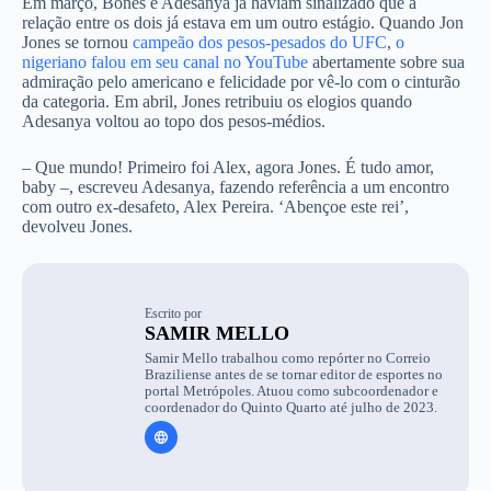
Em março, Bones e Adesanya já haviam sinalizado que a
relação entre os dois já estava em um outro estágio. Quando Jon
Jones se tornou
campeão dos pesos-pesados do UFC
,
o
nigeriano falou em seu canal no YouTube
abertamente sobre sua
admiração pelo americano e felicidade por vê-lo com o cinturão
da categoria. Em abril, Jones retribuiu os elogios quando
Adesanya voltou ao topo dos pesos-médios.
– Que mundo! Primeiro foi Alex, agora Jones. É tudo amor,
baby –, escreveu Adesanya, fazendo referência a um encontro
com outro ex-desafeto, Alex Pereira. ‘Abençoe este rei’,
devolveu Jones.
Escrito por
SAMIR MELLO
Samir Mello trabalhou como repórter no Correio
Braziliense antes de se tornar editor de esportes no
portal Metrópoles. Atuou como subcoordenador e
coordenador do Quinto Quarto até julho de 2023.