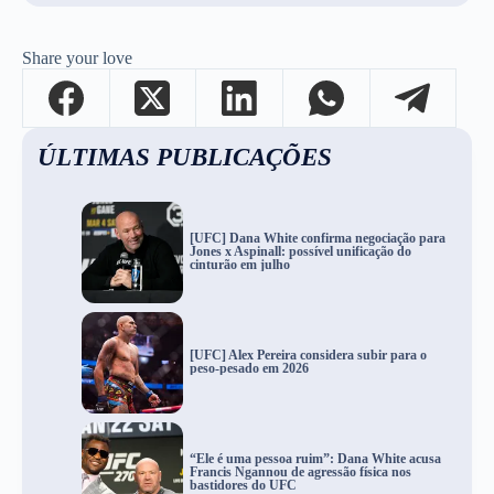
Share your love
ÚLTIMAS PUBLICAÇÕES
[UFC] Dana White confirma negociação para
Jones x Aspinall: possível unificação do
cinturão em julho
[UFC] Alex Pereira considera subir para o
peso-pesado em 2026
“Ele é uma pessoa ruim”: Dana White acusa
Francis Ngannou de agressão física nos
bastidores do UFC