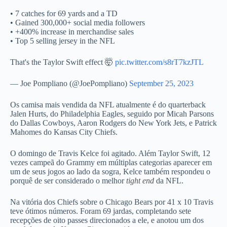
• 7 catches for 69 yards and a TD
• Gained 300,000+ social media followers
• +400% increase in merchandise sales
• Top 5 selling jersey in the NFL
That's the Taylor Swift effect 🤯
pic.twitter.com/s8rT7kzJTL
— Joe Pompliano (@JoePompliano)
September 25, 2023
Os camisa mais vendida da NFL atualmente é do quarterback
Jalen Hurts, do Philadelphia Eagles, seguido por Micah Parsons
do Dallas Cowboys, Aaron Rodgers do New York Jets, e Patrick
Mahomes do Kansas City Chiefs.
O domingo de Travis Kelce foi agitado. Além Taylor Swift, 12
vezes campeã do Grammy em múltiplas categorias aparecer em
um de seus jogos ao lado da sogra, Kelce também respondeu o
porquê de ser considerado o melhor
tight end
da NFL.
Na vitória dos Chiefs sobre o Chicago Bears por 41 x 10 Travis
teve ótimos números. Foram 69 jardas, completando sete
recepções de oito passes direcionados a ele, e anotou um dos