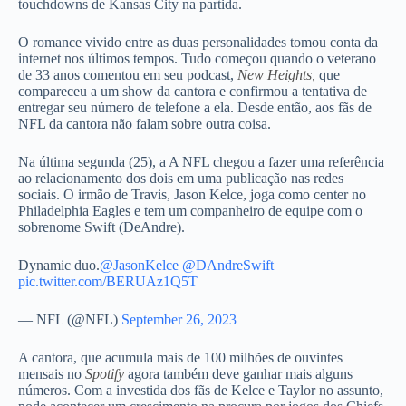
touchdowns de Kansas City na partida.
O romance vivido entre as duas personalidades tomou conta da
internet nos últimos tempos. Tudo começou quando o veterano
de 33 anos comentou em seu podcast,
New Heights,
que
compareceu a um show da cantora e confirmou a tentativa de
entregar seu número de telefone a ela. Desde então, aos fãs de
NFL da cantora não falam sobre outra coisa.
Na última segunda (25), a A NFL chegou a fazer uma referência
ao relacionamento dos dois em uma publicação nas redes
sociais. O irmão de Travis, Jason Kelce, joga como center no
Philadelphia Eagles e tem um companheiro de equipe com o
sobrenome Swift (DeAndre).
Dynamic duo.
@JasonKelce
@DAndreSwift
pic.twitter.com/BERUAz1Q5T
— NFL (@NFL)
September 26, 2023
A cantora, que acumula mais de 100 milhões de ouvintes
mensais no
Spotify
agora também deve ganhar mais alguns
números. Com a investida dos fãs de Kelce e Taylor no assunto,