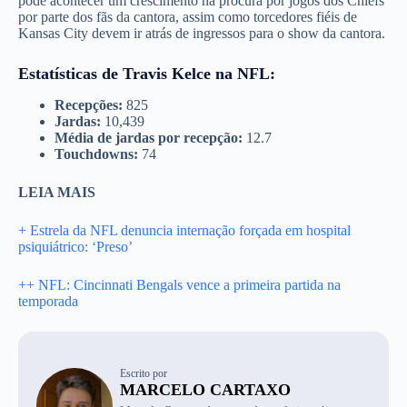
pode acontecer um crescimento na procura por jogos dos Chiefs
por parte dos fãs da cantora, assim como torcedores fiéis de
Kansas City devem ir atrás de ingressos para o show da cantora.
Estatísticas de Travis Kelce na NFL:
Recepções:
825
Jardas:
10,439
Média de jardas por recepção:
12.7
Touchdowns:
74
LEIA MAIS
+ Estrela da NFL denuncia internação forçada em hospital
psiquiátrico: ‘Preso’
++ NFL: Cincinnati Bengals vence a primeira partida na
temporada
Escrito por
MARCELO CARTAXO