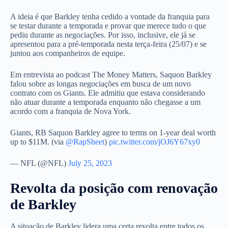
A ideia é que Barkley tenha cedido a vontade da franquia para
se testar durante a temporada e provar que merece tudo o que
pediu durante as negociações. Por isso, inclusive, ele já se
apresentou para a pré-temporada nesta terça-feira (25/07) e se
juntou aos companheiros de equipe.
Em entrevista ao podcast The Money Matters, Saquon Barkley
falou sobre as longas negociações em busca de um novo
contrato com os Giants. Ele admitiu que estava considerando
não atuar durante a temporada enquanto não chegasse a um
acordo com a franquia de Nova York.
Giants, RB Saquon Barkley agree to terms on 1-year deal worth
up to $11M. (via
@RapSheet
)
pic.twitter.com/jOJ6Y67xy0
— NFL (@NFL)
July 25, 2023
Revolta da posição com renovação
de Barkley
A situação de Barkley lidera uma certa revolta entre todos os