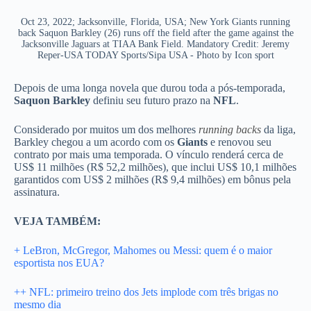
Oct 23, 2022; Jacksonville, Florida, USA; New York Giants running
back Saquon Barkley (26) runs off the field after the game against the
Jacksonville Jaguars at TIAA Bank Field. Mandatory Credit: Jeremy
Reper-USA TODAY Sports/Sipa USA - Photo by Icon sport
Depois de uma longa novela que durou toda a pós-temporada,
Saquon Barkley
definiu seu futuro prazo na
NFL
.
Considerado por muitos um dos melhores
running backs
da liga,
Barkley chegou a um acordo com os
Giants
e renovou seu
contrato por mais uma temporada. O vínculo renderá cerca de
US$ 11 milhões (R$ 52,2 milhões), que inclui US$ 10,1 milhões
garantidos com US$ 2 milhões (R$ 9,4 milhões) em bônus pela
assinatura.
VEJA TAMBÉM:
+ LeBron, McGregor, Mahomes ou Messi: quem é o maior
esportista nos EUA?
++ NFL: primeiro treino dos Jets implode com três brigas no
mesmo dia