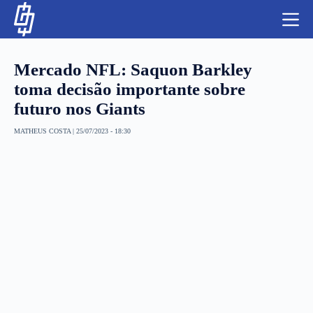
S
k
i
p
t
Mercado NFL: Saquon Barkley
o
c
toma decisão importante sobre
o
futuro nos Giants
n
t
NBA
e
MATHEUS COSTA
|
25/07/2023 - 18:30
n
LUTAS E MMA
t
NFL
MLS
APOSTAS LEGAL