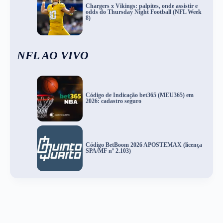
Chargers x Vikings: palpites, onde assistir e
odds do Thursday Night Football (NFL Week
8)
NFL AO VIVO
Código de Indicação bet365 (MEU365) em
2026: cadastro seguro
Código BetBoom 2026 APOSTEMAX (licença
SPA/MF nº 2.103)