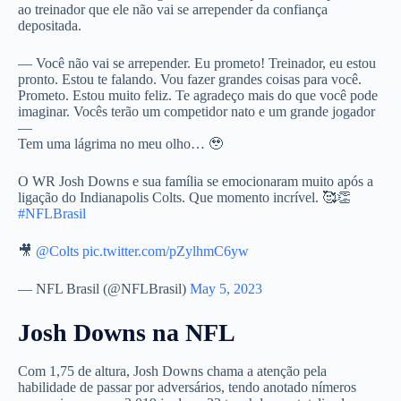
ao treinador que ele não vai se arrepender da confiança
depositada.
— Você não vai se arrepender. Eu prometo! Treinador, eu estou
pronto. Estou te falando. Vou fazer grandes coisas para você.
Prometo. Estou muito feliz. Te agradeço mais do que você pode
imaginar. Vocês terão um competidor nato e um grande jogador
—
Tem uma lágrima no meu olho… 🥹
O WR Josh Downs e sua família se emocionaram muito após a
ligação do Indianapolis Colts. Que momento incrível. 🥰👏
#NFLBrasil
🎥
@Colts
pic.twitter.com/pZylhmC6yw
— NFL Brasil (@NFLBrasil)
May 5, 2023
Josh Downs na NFL
Com 1,75 de altura, Josh Downs chama a atenção pela
habilidade de passar por adversários, tendo anotado nímeros