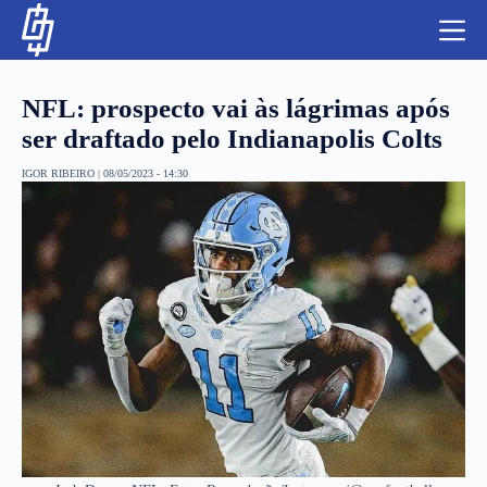
S
k
i
p
t
NFL: prospecto vai às lágrimas após
o
c
ser draftado pelo Indianapolis Colts
o
n
IGOR RIBEIRO
|
08/05/2023 - 14:30
t
NBA
e
n
LUTAS E MMA
t
NFL
MLS
APOSTAS LEGAL