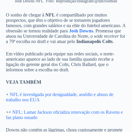
Josh Downs NFL. Foto: Reprodução/Instagram/@uncfootball
O sonho de chegar à
NFL
é compartilhado por muitos
prospectos, que têm o objetivo de se tornarem jogadores
famosos, com grandes salários e na elite do futebol americano. A
obsessão se tornou realidade para
Josh Downs
. Promessa que
atuou na Universidade de Carolina do Norte, o
wide receiver
foi
a 79ª escolha no draft e vai atuar pelo
Indianapolis Colts
.
Em vídeo publicado pela equipe nas redes sociais, o norte-
americano aparece ao lado de sua família quando recebe a
ligação do gerente geral dos Colts, Chris Ballard, que o
informou sobre a escolha no draft.
VEJA TAMBÉM
+
NFL é investigada por desigualdade, assédio e abuso de
trabalho nos EUA
++
NFL: Lamar Jackson oficializa renovação com os Ravens e
faz plano ousado
Downs não contém as lágrimas, chora copiosamente e promete