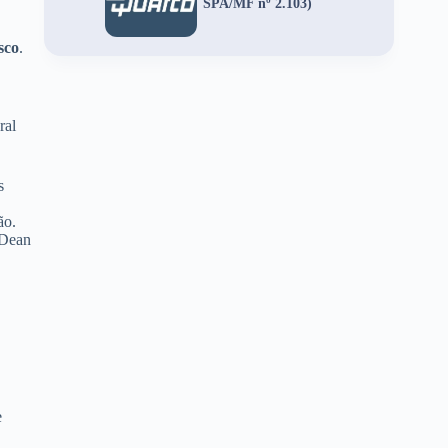
SPA/MF nº 2.103)
sco
.
ral
s
ão.
 Dean
e