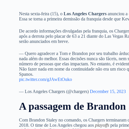
Nesta sexta-feira (15), o
Los Angeles Chargers
anunciou a
Essa se torna a primeira demissão da franquia desde que Ke
De acordo informações divulgadas pela franquia, os Charger
após a derrota pelo placar de 63 a 21 diante do Las Vegas Ra
serão anunciados em breve.
— Quero agradecer a Tom e Brandon por seu trabalho árduo, d
nada além do melhor. Essas decisões nunca são fáceis, nem 
número de pessoas que elas impactam. No entanto, é eviden
Não fazer nada em nome da continuidade não era um risco que
Spanos.
pic.twitter.com/gJAwEtOuko
— Los Angeles Chargers (@chargers)
December 15, 2023
A passagem de Brandon 
Com Brandon Staley no comando, os Chargers terminaram co
2018. O time de Los Angeles chegou aos
playoffs
pela prime