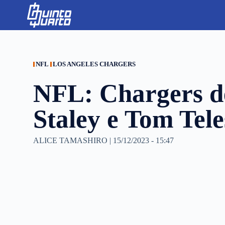
S
k
i
p
t
o
c
NFL
LOS ANGELES CHARGERS
o
n
NFL: Chargers 
t
e
n
Staley e Tom Tele
t
ALICE TAMASHIRO
|
15/12/2023 - 15:47