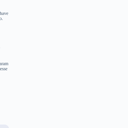
chave
o.
a
haram
esse