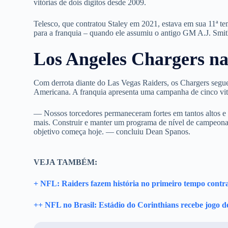
vitórias de dois dígitos desde 2009.
Telesco, que contratou Staley em 2021, estava em sua 11ª 
para a franquia – quando ele assumiu o antigo GM A.J. Smith.
Los Angeles Chargers n
Com derrota diante do Las Vegas Raiders, os Chargers seg
Americana. A franquia apresenta uma campanha de cinco vitó
— Nossos torcedores permaneceram fortes em tantos altos e
mais. Construir e manter um programa de nível de campeona
objetivo começa hoje. — concluiu Dean Spanos.
VEJA TAMBÉM:
+ NFL: Raiders fazem história no primeiro tempo contr
++ NFL no Brasil: Estádio do Corinthians recebe jogo d