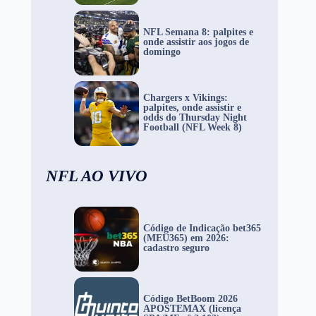
NFL Semana 8: palpites e
onde assistir aos jogos de
domingo
Chargers x Vikings:
palpites, onde assistir e
odds do Thursday Night
Football (NFL Week 8)
NFL AO VIVO
Código de Indicação bet365
(MEU365) em 2026:
cadastro seguro
Código BetBoom 2026
APOSTEMAX (licença