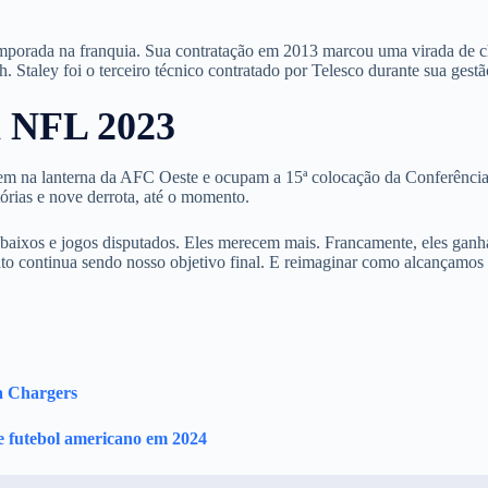
temporada na franquia. Sua contratação em 2013 marcou uma virada de 
 Staley foi o terceiro técnico contratado por Telesco durante sua gestã
a NFL 2023
uem na lanterna da AFC Oeste e ocupam a 15ª colocação da Conferênci
rias e nove derrota, até o momento.
 baixos e jogos disputados. Eles merecem mais. Francamente, eles gan
to continua sendo nosso objetivo final. E reimaginar como alcançamos 
a Chargers
e futebol americano em 2024