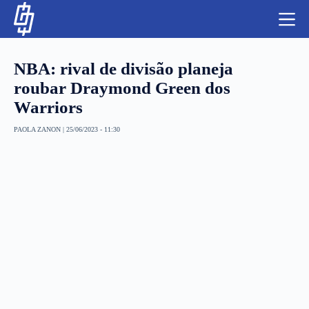
S
k
i
p
t
NBA: rival de divisão planeja
o
c
roubar Draymond Green dos
o
Warriors
n
t
NBA
e
PAOLA ZANON
|
25/06/2023 - 11:30
n
LUTAS E MMA
t
NFL
MLS
APOSTAS LEGAL