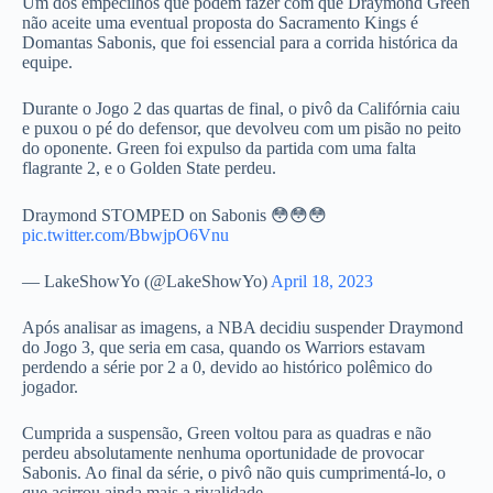
Um dos empecilhos que podem fazer com que Draymond Green
não aceite uma eventual proposta do Sacramento Kings é
Domantas Sabonis, que foi essencial para a corrida histórica da
equipe.
Durante o Jogo 2 das quartas de final, o pivô da Califórnia caiu
e puxou o pé do defensor, que devolveu com um pisão no peito
do oponente. Green foi expulso da partida com uma falta
flagrante 2, e o Golden State perdeu.
Draymond STOMPED on Sabonis 😳😳😳
pic.twitter.com/BbwjpO6Vnu
— LakeShowYo (@LakeShowYo)
April 18, 2023
Após analisar as imagens, a NBA decidiu suspender Draymond
do Jogo 3, que seria em casa, quando os Warriors estavam
perdendo a série por 2 a 0, devido ao histórico polêmico do
jogador.
Cumprida a suspensão, Green voltou para as quadras e não
perdeu absolutamente nenhuma oportunidade de provocar
Sabonis. Ao final da série, o pivô não quis cumprimentá-lo, o
que acirrou ainda mais a rivalidade.