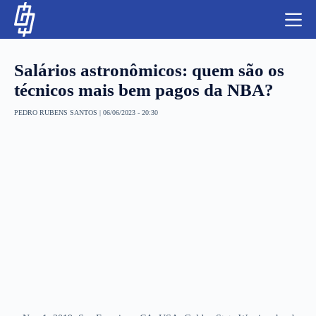
S
k
i
p
t
Salários astronômicos: quem são os
o
c
técnicos mais bem pagos da NBA?
o
n
PEDRO RUBENS SANTOS
|
06/06/2023 - 20:30
t
NBA
e
n
LUTAS E MMA
t
NFL
MLS
APOSTAS LEGAL