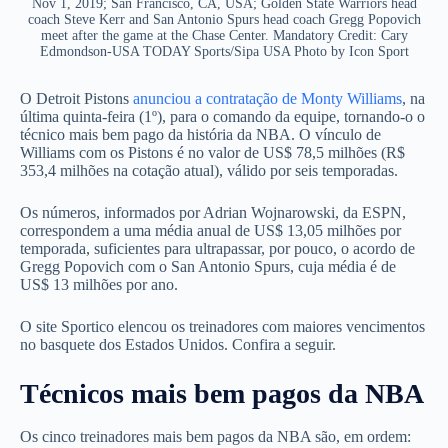
Nov 1, 2019; San Francisco, CA, USA; Golden State Warriors head
coach Steve Kerr and San Antonio Spurs head coach Gregg Popovich
meet after the game at the Chase Center. Mandatory Credit: Cary
Edmondson-USA TODAY Sports/Sipa USA Photo by Icon Sport
O Detroit Pistons
anunciou a contratação de Monty Williams
, na
última quinta-feira (1º), para o comando da equipe, tornando-o o
técnico mais bem pago da história da NBA. O
vínculo de
Williams com os Pistons é no valor de US$ 78,5 milhões (R$
353,4 milhões na cotação atual), válido por seis temporadas.
Os números, informados por Adrian Wojnarowski, da ESPN,
correspondem a uma média anual de US$ 13,05 milhões por
temporada, suficientes para
ultrapassar, por pouco, o acordo de
Gregg Popovich com o San Antonio Spurs, cuja média é de
US$ 13 milhões por ano.
O site Sportico elencou os treinadores com maiores vencimentos
no basquete dos Estados Unidos. Confira a seguir.
Técnicos mais bem pagos da NBA
Os cinco treinadores mais bem pagos da NBA são, em ordem: