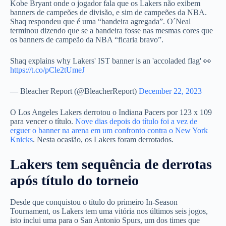
Kobe Bryant onde o jogador fala que os Lakers não exibem
banners de campeões de divisão, e sim de campeões da NBA.
Shaq respondeu que é uma “bandeira agregada”. O´Neal
terminou dizendo que se a bandeira fosse nas mesmas cores que
os banners de campeão da NBA “ficaria bravo”.
Shaq explains why Lakers' IST banner is an 'accoladed flag' 👀
https://t.co/pCle2tUmeJ
— Bleacher Report (@BleacherReport)
December 22, 2023
O Los Angeles Lakers derrotou o Indiana Pacers por 123 x 109
para vencer o título.
Nove dias depois do título foi a vez de
erguer o banner na arena em um confronto contra o New York
Knicks
. Nesta ocasião, os Lakers foram derrotados.
Lakers tem sequência de derrotas
após título do torneio
Desde que conquistou o título do primeiro In-Season
Tournament, os Lakers tem uma vitória nos últimos seis jogos,
isto inclui uma para o San Antonio Spurs, um dos times que