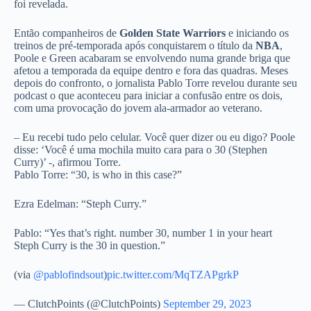
foi revelada.
Então companheiros de
Golden State Warriors
e iniciando os
treinos de pré-temporada após conquistarem o título da
NBA
,
Poole e Green acabaram se envolvendo numa grande briga que
afetou a temporada da equipe dentro e fora das quadras. Meses
depois do confronto, o jornalista Pablo Torre revelou durante seu
podcast o que aconteceu para iniciar a confusão entre os dois,
com uma provocação do jovem ala-armador ao veterano.
– Eu recebi tudo pelo celular. Você quer dizer ou eu digo? Poole
disse: ‘Você é uma mochila muito cara para o 30 (Stephen
Curry)’ -, afirmou Torre.
Pablo Torre: “30, is who in this case?”
Ezra Edelman: “Steph Curry.”
Pablo: “Yes that’s right. number 30, number 1 in your heart
Steph Curry is the 30 in question.”
(via
@pablofindsout
)
pic.twitter.com/MqTZAPgrkP
— ClutchPoints (@ClutchPoints)
September 29, 2023