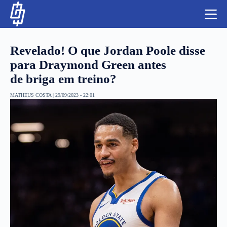
S
k
i
p
t
Revelado! O que Jordan Poole disse
o
c
para Draymond Green antes
o
de briga em treino?
n
t
NBA
e
MATHEUS COSTA
|
29/09/2023 - 22:01
n
LUTAS E MMA
t
NFL
MLS
APOSTAS LEGAL