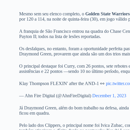
Mesmo sem seu elenco completo, o
Golden State Warriors
por 120 a 114, na noite de quinta-feira (30), em jogo válido
A franquia de São Francisco entrou na quadra do Chase Ce
Payton II; todos na lista de lesões reportadas.
Os desfalques, no entanto, foram a oportunidade perfeita p
Draymond Green, provarem que ainda são um dos trios mais
O principal destaque foi Curry, com 26 pontos, sete rebotes 
assistências e 22 pontos —sendo 10 no último período, enqu
Klay Thompson FLEXIN' after the AND-1 👀
pic.twitter
— Ahn Fire Digital (@AhnFireDigital)
December 1, 2023
Já Draymond Green, além do bom trabalho na defesa, ainda re
ficou em quadra.
Pelo lado dos Clippers, o principal nome foi Ivica Zubac, 