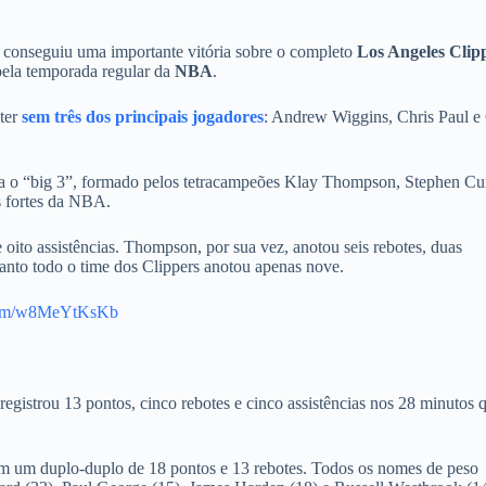
conseguiu uma importante vitória sobre o completo
Los Angeles Clip
 pela temporada regular da
NBA
.
nter
sem três dos principais jogadores
: Andrew Wiggins, Chris Paul e
ara o “big 3”, formado pelos tetracampeões Klay Thompson, Stephen Cu
 fortes da NBA.
e oito assistências. Thompson, por sua vez, anotou seis rebotes, duas
anto todo o time dos Clippers anotou apenas nove.
.com/w8MeYtKsKb
gistrou 13 pontos, cinco rebotes e cinco assistências nos 28 minutos 
com um duplo-duplo de 18 pontos e 13 rebotes. Todos os nomes de peso