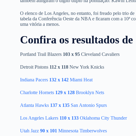
também atingiram o dígito duplo na pontuação: Kawhi Leona
O elenco de Los Angeles, no entanto, foi freado pelo trio de
tabela da Conferência Oeste da NBA e ficaram com a 10ª colo
uma vitória a menos.
Confira os resultados de
Portland Trail Blazers
103 x 95
Cleveland Cavaliers
Detroit Pistons
112 x 118
New York Knicks
Indiana Pacers
132 x 142
Miami Heat
Charlotte Hornets
129 x 128
Brooklyn Nets
Atlanta Hawks
137 x 135
San Antonio Spurs
Los Angeles Lakers
110 x 133
Oklahoma City Thunder
Utah Jazz
90 x 101
Minnesota Timberwolves