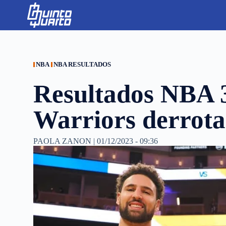
S
k
i
p
t
o
c
NBA
NBA RESULTADOS
o
n
Resultados NBA 3
t
e
n
Warriors derrota
t
PAOLA ZANON
|
01/12/2023 - 09:36