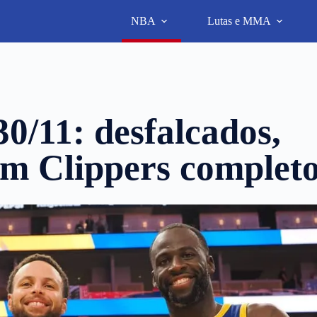
NBA
Lutas e MMA
0/11: desfalcados,
m Clippers complet