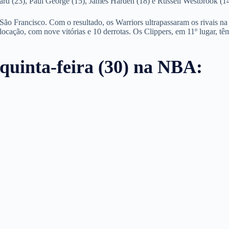
rd (23), Paul George (15), James Harden (18) e Russell Westbrook (14
 São Francisco. Com o resultado, os Warriors ultrapassaram os rivais na
cação, com nove vitórias e 10 derrotas. Os Clippers, em 11º lugar, tê
 quinta-feira (30) na NBA: