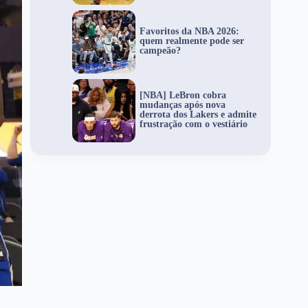
Favoritos da NBA 2026:
quem realmente pode ser
campeão?
[NBA] LeBron cobra
mudanças após nova
derrota dos Lakers e admite
frustração com o vestiário