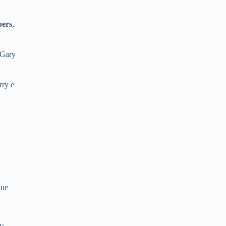
pers
,
 Gary
rry e
que