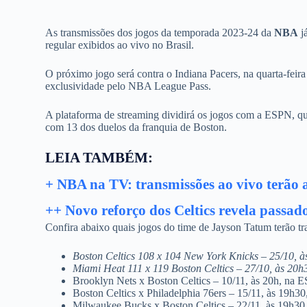
As transmissões dos jogos da temporada 2023-24 da
NBA
j
regular exibidos ao vivo no Brasil.
O próximo jogo será contra o Indiana Pacers, na quarta-feira
exclusividade pelo NBA League Pass.
A plataforma de streaming dividirá os jogos com a ESPN, que
com 13 dos duelos da franquia de Boston.
LEIA TAMBÉM:
+ NBA na TV: transmissões ao vivo terã
++ Novo reforço dos Celtics revela passa
Confira abaixo quais jogos do time de Jayson Tatum terão tra
Boston Celtics 108 x 104 New York Knicks – 25/10, 
Miami Heat 111 x 119 Boston Celtics – 27/10, às 20
Brooklyn Nets x Boston Celtics – 10/11, às 20h, na 
Boston Celtics x Philadelphia 76ers – 15/11, às 19h3
Milwaukee Bucks x Boston Celtics – 22/11, às 19h3