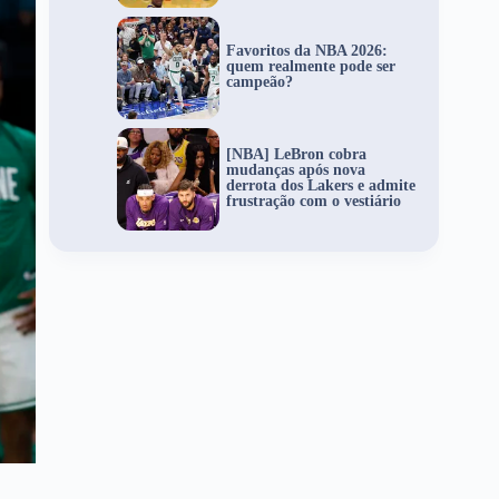
Favoritos da NBA 2026:
quem realmente pode ser
campeão?
[NBA] LeBron cobra
mudanças após nova
derrota dos Lakers e admite
frustração com o vestiário