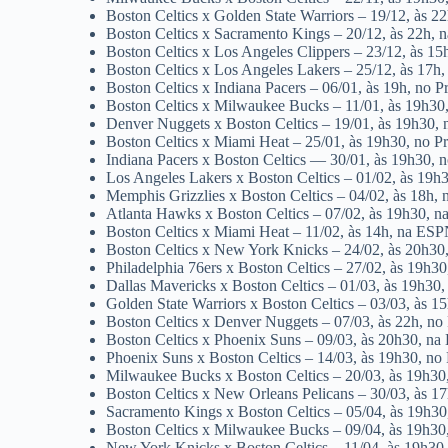
Boston Celtics x Golden State Warriors – 19/12, às 2
Boston Celtics x Sacramento Kings – 20/12, às 22h,
Boston Celtics x Los Angeles Clippers – 23/12, às 1
Boston Celtics x Los Angeles Lakers – 25/12, às 17h
Boston Celtics x Indiana Pacers – 06/01, às 19h, no 
Boston Celtics x Milwaukee Bucks – 11/01, às 19h30
Denver Nuggets x Boston Celtics – 19/01, às 19h30,
Boston Celtics x Miami Heat – 25/01, às 19h30, no P
Indiana Pacers x Boston Celtics — 30/01, às 19h30, 
Los Angeles Lakers x Boston Celtics – 01/02, às 19h
Memphis Grizzlies x Boston Celtics – 04/02, às 18h,
Atlanta Hawks x Boston Celtics – 07/02, às 19h30, 
Boston Celtics x Miami Heat – 11/02, às 14h, na ES
Boston Celtics x New York Knicks – 24/02, às 20h3
Philadelphia 76ers x Boston Celtics – 27/02, às 19h3
Dallas Mavericks x Boston Celtics – 01/03, às 19h30
Golden State Warriors x Boston Celtics – 03/03, às 
Boston Celtics x Denver Nuggets – 07/03, às 22h, no
Boston Celtics x Phoenix Suns – 09/03, às 20h30, n
Phoenix Suns x Boston Celtics – 14/03, às 19h30, no
Milwaukee Bucks x Boston Celtics – 20/03, às 19h3
Boston Celtics x New Orleans Pelicans – 30/03, às 1
Sacramento Kings x Boston Celtics – 05/04, às 19h3
Boston Celtics x Milwaukee Bucks – 09/04, às 19h30
New York Knicks x Boston Celtics – 11/04, às 19h30