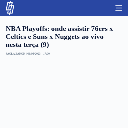
S
k
i
p
t
NBA Playoffs: onde assistir 76ers x
o
c
Celtics e Suns x Nuggets ao vivo
o
nesta terça (9)
n
t
NBA
e
PAOLA ZANON
|
09/05/2023 - 17:00
n
LUTAS E MMA
t
NFL
MLS
APOSTAS LEGAL