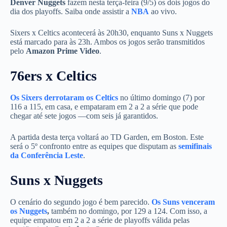
Denver Nuggets
fazem nesta terça-feira (9/5) os dois jogos do
dia dos playoffs. Saiba onde assistir a
NBA
ao vivo.
Sixers x Celtics acontecerá às 20h30, enquanto Suns x Nuggets
está marcado para às 23h. Ambos os jogos serão transmitidos
pelo
Amazon Prime Video
.
76ers x Celtics
Os Sixers derrotaram os Celtics
no último domingo (7) por
116 a 115, em casa, e empataram em 2 a 2 a série que pode
chegar até sete jogos —com seis já garantidos.
A partida desta terça voltará ao TD Garden, em Boston. Este
será o 5º confronto entre as equipes que disputam as
semifinais
da Conferência Leste
.
Suns x Nuggets
O cenário do segundo jogo é bem parecido.
Os Suns venceram
os Nuggets
,
também no domingo, por 129 a 124. Com isso, a
equipe empatou em 2 a 2 a série de playoffs válida pelas