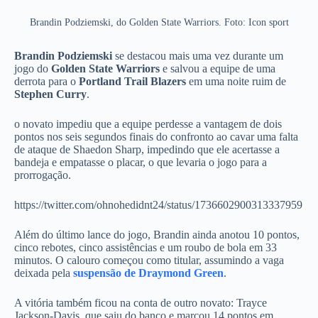
Brandin Podziemski, do Golden State Warriors. Foto: Icon sport
Brandin Podziemski
se destacou mais uma vez durante um
jogo do
Golden State Warriors
e salvou a equipe de uma
derrota para o
Portland Trail Blazers
em uma noite ruim de
Stephen Curry
.
o novato impediu que a equipe perdesse a vantagem de dois
pontos nos seis segundos finais do confronto ao cavar uma falta
de ataque de Shaedon Sharp, impedindo que ele acertasse a
bandeja e empatasse o placar, o que levaria o jogo para a
prorrogação.
https://twitter.com/ohnohedidnt24/status/1736602900313337959
Além do último lance do jogo, Brandin ainda anotou 10 pontos,
cinco rebotes, cinco assistências e um roubo de bola em 33
minutos. O calouro começou como titular, assumindo a vaga
deixada pela
suspensão de Draymond Green
.
A vitória também ficou na conta de outro novato: Trayce
Jackson-Davis, que saiu do banco e marcou 14 pontos em