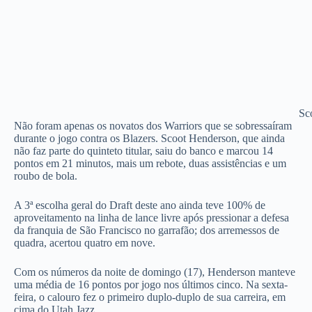
Sc
Não foram apenas os novatos dos Warriors que se sobressaíram
durante o jogo contra os Blazers. Scoot Henderson, que ainda
não faz parte do quinteto titular, saiu do banco e marcou 14
pontos em 21 minutos, mais um rebote, duas assistências e um
roubo de bola.
A 3ª escolha geral do Draft deste ano ainda teve 100% de
aproveitamento na linha de lance livre após pressionar a defesa
da franquia de São Francisco no garrafão; dos arremessos de
quadra, acertou quatro em nove.
Com os números da noite de domingo (17), Henderson manteve
uma média de 16 pontos por jogo nos últimos cinco. Na sexta-
feira, o calouro fez o primeiro duplo-duplo de sua carreira, em
cima do Utah Jazz.