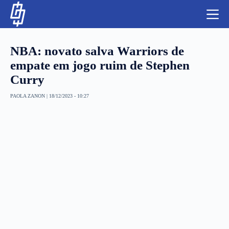
S
k
i
p
t
NBA: novato salva Warriors de
o
c
empate em jogo ruim de Stephen
o
Curry
n
t
NBA
e
PAOLA ZANON
|
18/12/2023 - 10:27
n
LUTAS E MMA
t
NFL
MLS
APOSTAS LEGAL