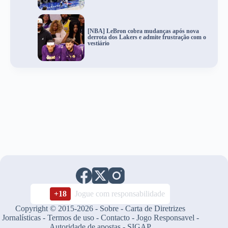
[NBA] LeBron cobra mudanças após nova
derrota dos Lakers e admite frustração com o
vestiário
+18
Jogue com responsabilidade
Copyright © 2015-2026 -
Sobre
-
Carta de Diretrizes
Jornalísticas
-
Termos de uso
-
Contacto
-
Jogo Responsavel
-
Autoridade de apostas
-
SIGAP