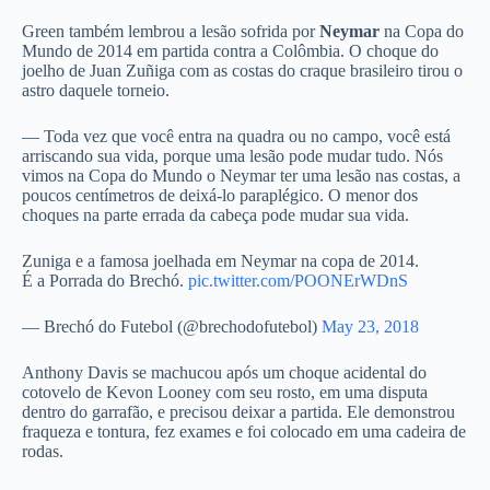
Green também lembrou a lesão sofrida por
Neymar
na Copa do
Mundo de 2014 em partida contra a Colômbia. O choque do
joelho de Juan Zuñiga com as costas do craque brasileiro tirou o
astro daquele torneio.
— Toda vez que você entra na quadra ou no campo, você está
arriscando sua vida, porque uma lesão pode mudar tudo. Nós
vimos na Copa do Mundo o Neymar ter uma lesão nas costas, a
poucos centímetros de deixá-lo paraplégico. O menor dos
choques na parte errada da cabeça pode mudar sua vida.
Zuniga e a famosa joelhada em Neymar na copa de 2014.
É a Porrada do Brechó.
pic.twitter.com/POONErWDnS
— Brechó do Futebol (@brechodofutebol)
May 23, 2018
Anthony Davis se machucou após um choque acidental do
cotovelo de Kevon Looney com seu rosto, em uma disputa
dentro do garrafão, e precisou deixar a partida. Ele demonstrou
fraqueza e tontura, fez exames e foi colocado em uma cadeira de
rodas.