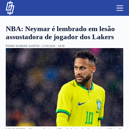
S
k
i
p
t
NBA: Neymar é lembrado em lesão
o
c
assustadora de jogador dos Lakers
o
n
PEDRO RUBENS SANTOS
|
11/05/2023 - 18:30
t
NBA
e
n
LUTAS E MMA
t
NFL
MLS
APOSTAS LEGAL