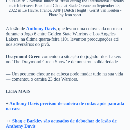
LE HAVRE - Neymar Junior of Brasil during the International Friendly
match between Brazil and Ghana at Stade Oceane on September 23,
2022 in Le Havre, France. ANP | Dutch Height | Gerrit van Keulen -
Photo by Icon sport
A lesão de
Anthony Davis
, que levou uma cotovelada no rosto
durante o Jogo 6 entre Golden State Warriors e Los Angeles
Lakers, na última quarta-feira (10), levantou preocupações até
nos adversários do pivô.
Draymond Green
comentou a situação do jogador dos Lakers
no ‘The Draymond Green Show’ e demonstrou solidariedade.
— Um pequeno choque na cabeça pode mudar tudo na sua vida
— comentou o camisa 23 dos Warriors.
LEIA MAIS
+
Anthony Davis precisou de cadeira de rodas após pancada
na cara
++
Shaq e Barkley são acusados de debochar de lesão de
Anthony Davis