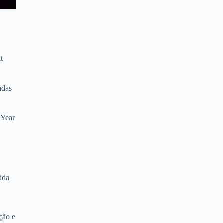
t
adas
 Year
ida
ção e