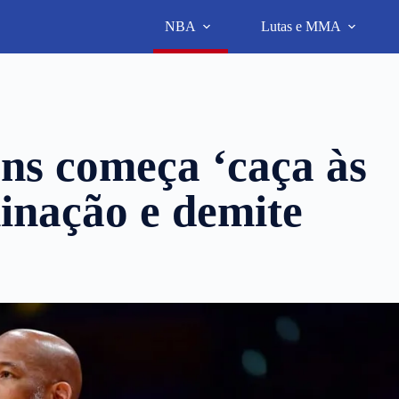
NBA
Lutas e MMA
ns começa ‘caça às
minação e demite