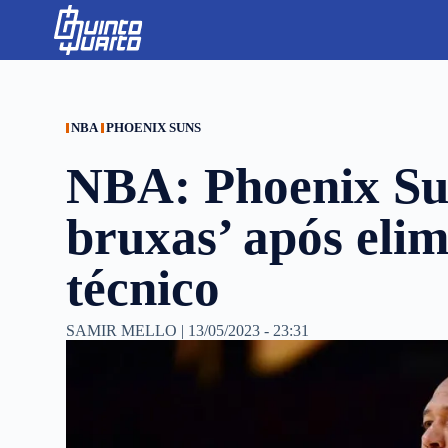
S
k
i
p
t
o
c
NBA
PHOENIX SUNS
o
n
NBA: Phoenix Su
t
e
n
bruxas’ após eli
t
técnico
SAMIR MELLO
|
13/05/2023 - 23:31