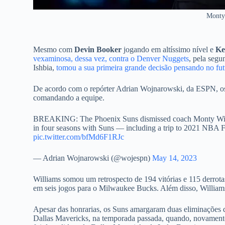
Monty
Mesmo com
Devin Booker
jogando em altíssimo nível e
Ke
vexaminosa, dessa vez, contra o Denver Nuggets
, pela seg
Ishbia,
tomou a sua primeira grande decisão pensando no fut
De acordo com o repórter Adrian Wojnarowski, da ESPN, os
comandando a equipe.
BREAKING: The Phoenix Suns dismissed coach Monty Willi
in four seasons with Suns — including a trip to 2021 NBA Fi
pic.twitter.com/bfMd6F1RJc
— Adrian Wojnarowski (@wojespn)
May 14, 2023
Williams somou um retrospecto de 194 vitórias e 115 derrota
em seis jogos para o Milwaukee Bucks. Além disso, William
Apesar das honrarias, os Suns amargaram duas eliminações d
Dallas Mavericks, na temporada passada, quando, novamente