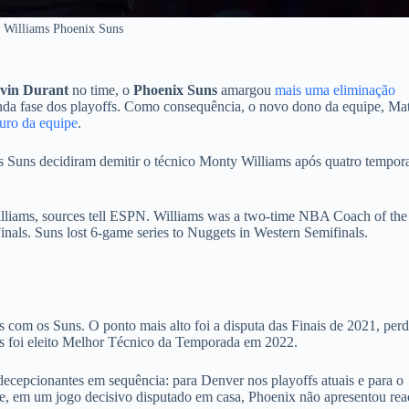
 Williams Phoenix Suns
vin Durant
no time, o
Phoenix Suns
amargou
mais uma eliminação
unda fase dos playoffs. Como consequência, o novo dono da equipe, Mat
uro da equipe
.
 Suns decidiram demitir o técnico Monty Williams após quatro tempor
ams, sources tell ESPN. Williams was a two-time NBA Coach of the
nals. Suns lost 6-game series to Nuggets in Western Semifinals.
s com os Suns. O ponto mais alto foi a disputa das Finais de 2021, perd
s foi eleito Melhor Técnico da Temporada em 2022.
ecepcionantes em sequência: para Denver nos playoffs atuais e para o
, em um jogo decisivo disputado em casa, Phoenix não apresentou rea