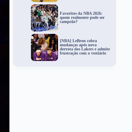
Favoritos da NBA 2026:
quem realmente pode ser
campeão?
[NBA] LeBron cobra
mudanças após nova
derrota dos Lakers e admite
frustração com o vestiário