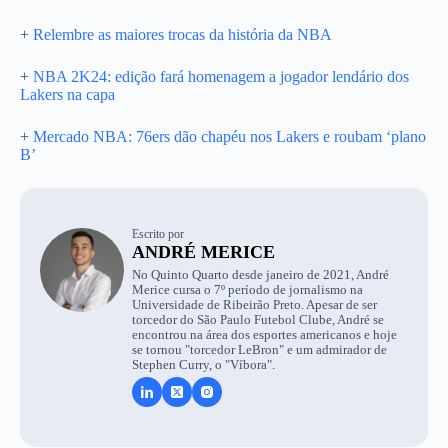
+
Relembre as maiores trocas da história da NBA
+
NBA 2K24: edição fará homenagem a jogador lendário dos
Lakers na capa
+
Mercado NBA: 76ers dão chapéu nos Lakers e roubam ‘plano
B’
Escrito por
ANDRÉ MERICE
No Quinto Quarto desde janeiro de 2021, André
Merice cursa o 7º período de jornalismo na
Universidade de Ribeirão Preto. Apesar de ser
torcedor do São Paulo Futebol Clube, André se
encontrou na área dos esportes americanos e hoje
se tornou "torcedor LeBron" e um admirador de
Stephen Curry, o "Víbora".