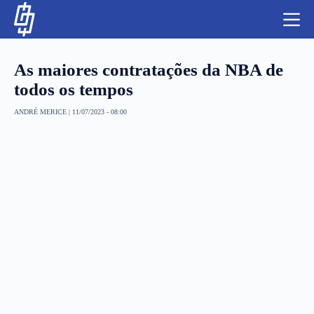
S
k
i
p
t
As maiores contratações da NBA de
o
c
todos os tempos
o
n
ANDRÉ MERICE
|
11/07/2023 - 08:00
t
NBA
e
n
LUTAS E MMA
t
NFL
MLS
APOSTAS LEGAL