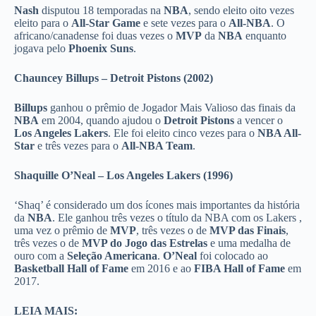
Nash
disputou 18 temporadas na
NBA
, sendo eleito oito vezes
eleito para o
All-Star Game
e sete vezes para o
All-NBA
. O
africano/canadense foi duas vezes o
MVP
da
NBA
enquanto
jogava pelo
Phoenix Suns
.
Chauncey Billups – Detroit Pistons (2002)
Billups
ganhou o prêmio de Jogador Mais Valioso das finais da
NBA
em 2004, quando ajudou o
Detroit Pistons
a vencer o
Los Angeles Lakers
. Ele foi eleito cinco vezes para o
NBA All-
Star
e três vezes para o
All-NBA Team
.
Shaquille O’Neal – Los Angeles Lakers (1996)
‘Shaq’ é considerado um dos ícones mais importantes da história
da
NBA
. Ele ganhou três vezes o título da NBA com os Lakers ,
uma vez o prêmio de
MVP
, três vezes o de
MVP das Finais
,
três vezes o de
MVP do Jogo das Estrelas
e uma medalha de
ouro com a
Seleção Americana
.
O’Neal
foi colocado ao
Basketball Hall of Fame
em 2016 e ao
FIBA Hall of Fame
em
2017.
LEIA MAIS: