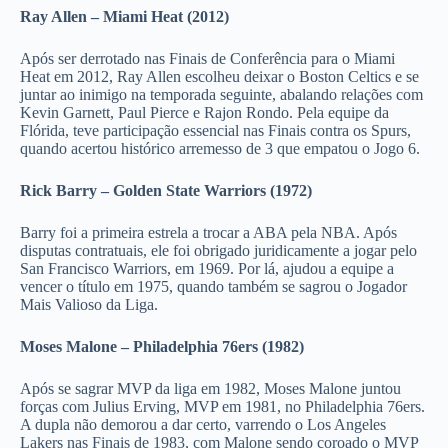
Ray Allen – Miami Heat (2012)
Após ser derrotado nas Finais de Conferência para o Miami
Heat em 2012, Ray Allen escolheu deixar o Boston Celtics e se
juntar ao inimigo na temporada seguinte, abalando relações com
Kevin Garnett, Paul Pierce e Rajon Rondo. Pela equipe da
Flórida, teve participação essencial nas Finais contra os Spurs,
quando acertou histórico arremesso de 3 que empatou o Jogo 6.
Rick Barry – Golden State Warriors (1972)
Barry foi a primeira estrela a trocar a ABA pela NBA. Após
disputas contratuais, ele foi obrigado juridicamente a jogar pelo
San Francisco Warriors, em 1969. Por lá, ajudou a equipe a
vencer o título em 1975, quando também se sagrou o Jogador
Mais Valioso da Liga.
Moses Malone – Philadelphia 76ers (1982)
Após se sagrar MVP da liga em 1982, Moses Malone juntou
forças com Julius Erving, MVP em 1981, no Philadelphia 76ers.
A dupla não demorou a dar certo, varrendo o Los Angeles
Lakers nas Finais de 1983, com Malone sendo coroado o MVP