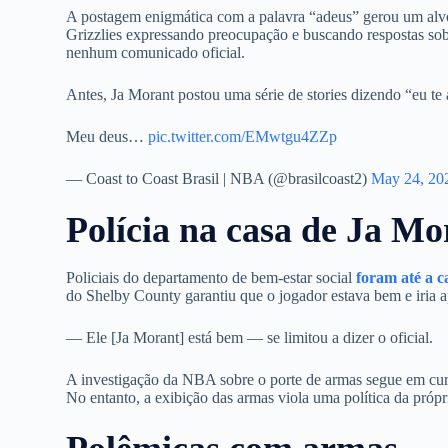
A postagem enigmática com a palavra “adeus” gerou um alvo
Grizzlies expressando preocupação e buscando respostas sobr
nenhum comunicado oficial.
Antes, Ja Morant postou uma série de stories dizendo “eu te 
Meu deus…
pic.twitter.com/EMwtgu4ZZp
— Coast to Coast Brasil | NBA (@brasilcoast2)
May 24, 20
Polícia na casa de Ja Mo
Policiais do departamento de bem-estar social
foram até a c
do Shelby County garantiu que o jogador estava bem e iria a
— Ele [Ja Morant] está bem — se limitou a dizer o oficial.
A investigação da NBA sobre o porte de armas segue em cur
No entanto, a exibição das armas viola uma política da pró