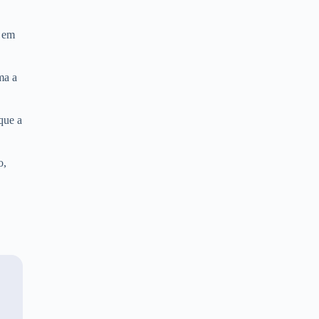
o em
ma a
que a
o,