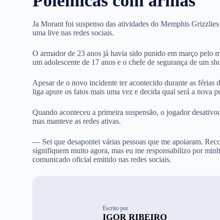
Polêmicas com armas
Ja Morant foi suspenso das atividades do Memphis Grizzlie
uma live nas redes sociais.
O armador de 23 anos já havia sido punido em março pelo
um adolescente de 17 anos e o chefe de segurança de um s
Apesar de o novo incidente ter acontecido durante as férias 
liga apure os fatos mais uma vez e decida qual será a nova p
Quando aconteceu a primeira suspensão, o jogador desativou
mas manteve as redes ativas.
— Sei que desapontei várias pessoas que me apoiaram. Recon
signifiquem muito agora, mas eu me responsabilizo por mi
comunicado oficial emitido nas redes sociais.
Escrito por
IGOR RIBEIRO