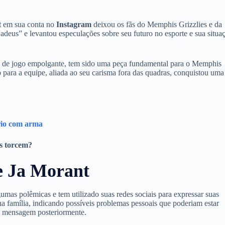
t
em sua conta no
Instagram
deixou os fãs do Memphis Grizzlies e da
adeus” e levantou especulações sobre seu futuro no esporte e sua situa
lo de jogo empolgante, tem sido uma peça fundamental para o Memphis
o para a equipe, aliada ao seu carisma fora das quadras, conquistou uma
rio com arma
s torcem?
e Ja Morant
umas polêmicas e tem utilizado suas redes sociais para expressar suas
sua família, indicando possíveis problemas pessoais que poderiam estar
 mensagem posteriormente.