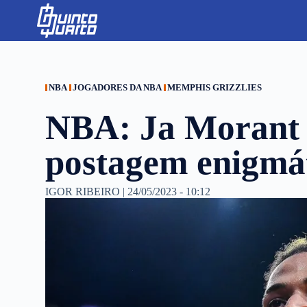
S
k
i
p
t
o
c
NBA
JOGADORES DA NBA
MEMPHIS GRIZZLIES
o
n
NBA: Ja Morant 
t
e
n
postagem enigmá
t
IGOR RIBEIRO
|
24/05/2023 - 10:12