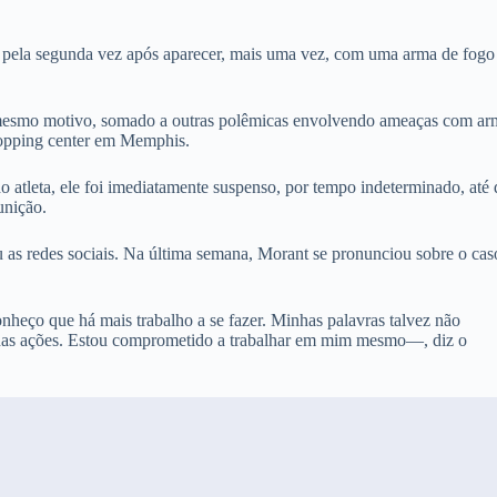
s pela segunda vez após aparecer, mais uma vez, com uma arma de fog
 mesmo motivo, somado a outras polêmicas envolvendo ameaças com ar
hopping center em Memphis.
do atleta, ele foi imediatamente suspenso, por tempo indeterminado, até 
unição.
 as redes sociais. Na última semana, Morant se pronunciou sobre o cas
heço que há mais trabalho a se fazer. Minhas palavras talvez não
nhas ações. Estou comprometido a trabalhar em mim mesmo—, diz o