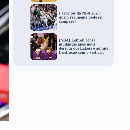
Favoritos da NBA 2026:
quem realmente pode ser
campeão?
[NBA] LeBron cobra
mudanças após nova
derrota dos Lakers e admite
frustração com o vestiário