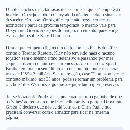
Um dos clichês mais famosos dos esportes é que o ‘tempo está
invicto’. Ou seja, embora Curry ainda não tenha dado sinais de
desaceleração, isso não significa que não possa começar a
acontecer a partir da próxima temporada, o mesmo vale para
Draymond Green. As ações do tempo, no entanto, parecem já
estar agindo sobre Klay Thompson.
Desde que rompeu o ligamento do joelho nas Finais de 2019
contra o Toronto Raptors, Klay não tem sido mais o mesmo
jogador, sem o mesmo ritmo defensivo e passando por más
sequências em seu confiável arremesso. Além disso, o Splash
Brother entrará em seu último ano de contrato, onde receberá
mais de US$ 43 milhões. Sua renovação, caso Thompson peça o
contrato máximo, aos 33 anos, pode se tornar um problema para
o ‘clima’ dos Warriors, algo que a equipe tanto quer preservar.
Ter se livrado de Poole, aliás, pode não ser uma garantia de que
as ‘vibes’ ao redor do time irão melhorar. Isso porque Draymond
Green já declaro que não se dá bem com Chris Paul e que
precisará conversar com o armador para ficar na ‘mesma
página’.