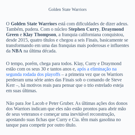
Golden State Warriors
O
Golden State Warriors
está com dificuldades de dizer adeus.
Também, pudera. Com o núcleo
Stephen Curry
,
Draymond
Green
e
Klay Thompson
, a franquia californiana conquistou,
desde 2015, quatro títulos e chegou a seis Finais, basicamente se
transformando em uma das franquias mais poderosas e influentes
da
NBA
na última década.
O tempo, porém, chega para todos. Klay, Curry e Draymond
estão com os seus 30 e tantos anos e,
após a eliminação na
segunda rodada dos playoffs
– a primeira vez que os Warriors
perderam uma série antes das Finais sob o comando de Steve
Kerr –, há motivos reais para pensar que o trio estrelado esteja
em suas últimas.
Não para Joe Lacob e Peter Gruber. As últimas ações dos donos
dos Warriors indicam que eles não estão prontos para abrir mão
de seus veteranos e começar uma inevitável reconstrução,
apostando suas fichas que Curry e Cia. têm mais gasolina no
tanque para competir por outro título.