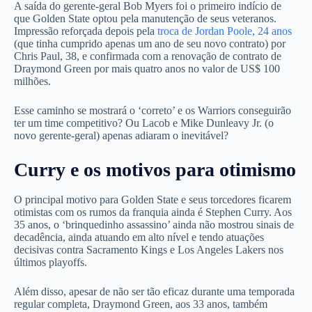
A saída do gerente-geral Bob Myers foi o primeiro indício de
que Golden State optou pela manutenção de seus veteranos.
Impressão reforçada depois pela
troca de Jordan Poole, 24 anos
(que tinha cumprido apenas um ano de seu novo contrato) por
Chris Paul, 38, e confirmada com a renovação de contrato de
Draymond Green por mais quatro anos no valor de US$ 100
milhões.
Esse caminho se mostrará o ‘correto’ e os Warriors conseguirão
ter um time competitivo? Ou Lacob e Mike Dunleavy Jr. (o
novo gerente-geral) apenas adiaram o inevitável?
Curry e os motivos para otimismo
O principal motivo para Golden State e seus torcedores ficarem
otimistas com os rumos da franquia ainda é Stephen Curry. Aos
35 anos, o ‘brinquedinho assassino’ ainda não mostrou sinais de
decadência, ainda atuando em alto nível e tendo atuações
decisivas contra Sacramento Kings e Los Angeles Lakers nos
últimos playoffs.
Além disso, apesar de não ser tão eficaz durante uma temporada
regular completa, Draymond Green, aos 33 anos, também