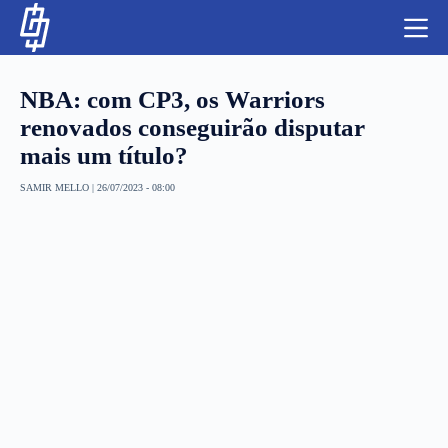
S
k
i
p
t
NBA: com CP3, os Warriors
o
c
renovados conseguirão disputar
o
mais um título?
n
t
NBA
e
SAMIR MELLO
|
26/07/2023 - 08:00
n
LUTAS E MMA
t
NFL
MLS
APOSTAS LEGAL