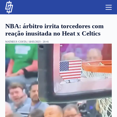
S
k
i
p
t
NBA: árbitro irrita torcedores com
o
c
reação inusitada no Heat x Celtics
o
n
MATHEUS COSTA
|
18/05/2023 - 20:41
t
NBA
e
n
LUTAS E MMA
t
NFL
MLS
APOSTAS LEGAL