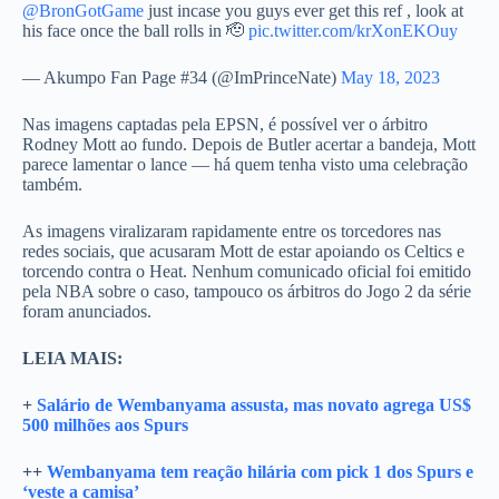
@BronGotGame
just incase you guys ever get this ref , look at
his face once the ball rolls in 🫡
pic.twitter.com/krXonEKOuy
— Akumpo Fan Page #34 (@ImPrinceNate)
May 18, 2023
Nas imagens captadas pela EPSN, é possível ver o árbitro
Rodney Mott ao fundo. Depois de Butler acertar a bandeja, Mott
parece lamentar o lance — há quem tenha visto uma celebração
também.
As imagens viralizaram rapidamente entre os torcedores nas
redes sociais, que acusaram Mott de estar apoiando os Celtics e
torcendo contra o Heat. Nenhum comunicado oficial foi emitido
pela NBA sobre o caso, tampouco os árbitros do Jogo 2 da série
foram anunciados.
LEIA MAIS:
+
Salário de Wembanyama assusta, mas novato agrega US$
500 milhões aos Spurs
++
Wembanyama tem reação hilária com pick 1 dos Spurs e
‘veste a camisa’