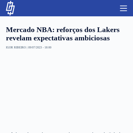
S
k
i
p
t
Mercado NBA: reforços dos Lakers
o
c
revelam expectativas ambiciosas
o
n
IGOR RIBEIRO
|
09/07/2023 - 18:00
t
NBA
e
n
LUTAS E MMA
t
NFL
MLS
APOSTAS LEGAL