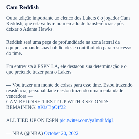
Cam Reddish
Outra adição importante ao elenco dos Lakers é o jogador Cam
Reddish, que estava livre no mercado de transferências após
deixar o Atlanta Hawks.
Reddish será uma peça de profundidade na zona lateral da
equipe, somando suas habilidades e contribuindo para o sucesso
do time.
Em entrevista à ESPN LA, ele destacou sua determinação e o
que pretende trazer para o Lakers.
— Vou trazer um monte de coisas para esse time. Estou trazendo
resistência, personalidade e estou trazendo uma mentalidade
vencedora —
CAM REDDISH TIES IT UP WITH 3 SECONDS
REMAINING!
#KiaTipOff22
ALL TIED UP ON ESPN
pic.twitter.com/yaImt8iMgL
— NBA (@NBA)
October 20, 2022