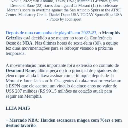
Nov 9, 2022; San Antonio, Texas, USA; Memphis Grizzlies guard
Desmond Bane (22) stares down guard Ja Morant (12) to celebrate
Morant’s score in overtime against the San Antonio Spurs at the AT&T
Center. Mandatory Credit: Daniel Dunn-USA TODAY Sports/Sipa USA
- Photo by Icon sport
Depois de uma campanha de playoffs em 2022-23
, o
Memphis
Grizzlies
está decidido a se manter no topo da Conferência
Oeste da
NBA
. Nas últimas horas de sexta-feira (30), a equipe
fez duas movimentações para se reforçar visando a próxima
temporada.
A movimentação mais importante foi a extensão do contrato de
Desmond Bane
, última peça do trio principal de jogadores do
elenco que ainda faltava assinar com a franquia depois de Ja
Morant e Jaren Jackson Jr. Os agentes do ala-armador revelaram
à ESPN que ele acertou um vínculo de cinco anos no valor de
US$ 207 milhões (R$ 991,5 milhões na cotação atual) para
seguir em Memphis.
LEIA MAIS
+ Mercado NBA: Harden escancara mágoa com 76ers e tem
destino favorito