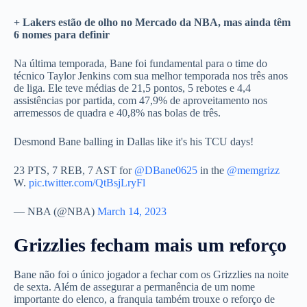
+ Lakers estão de olho no Mercado da NBA, mas ainda têm
6 nomes para definir
Na última temporada, Bane foi fundamental para o time do
técnico Taylor Jenkins com sua melhor temporada nos três anos
de liga. Ele teve médias de 21,5 pontos, 5 rebotes e 4,4
assistências por partida, com 47,9% de aproveitamento nos
arremessos de quadra e 40,8% nas bolas de três.
Desmond Bane balling in Dallas like it's his TCU days!
23 PTS, 7 REB, 7 AST for
@DBane0625
in the
@memgrizz
W.
pic.twitter.com/QtBsjLryFl
— NBA (@NBA)
March 14, 2023
Grizzlies fecham mais um reforço
Bane não foi o único jogador a fechar com os Grizzlies na noite
de sexta. Além de assegurar a permanência de um nome
importante do elenco, a franquia também trouxe o reforço de