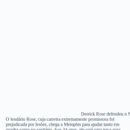
Derrick Rose defendeu o 
O lendário Rose, cuja carreira extremamente promissora foi
prejudicada por lesões, chega a Memphis para ajudar tanto em
quadra como no vestiário. Aos 34 anos, ele será uma peça para