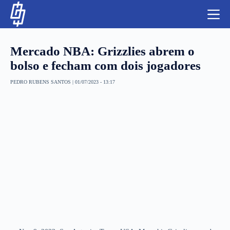
S
k
i
p
t
Mercado NBA: Grizzlies abrem o
o
c
bolso e fecham com dois jogadores
o
n
PEDRO RUBENS SANTOS
|
01/07/2023 - 13:17
t
NBA
e
n
LUTAS E MMA
t
NFL
MLS
APOSTAS LEGAL